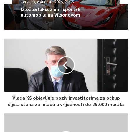
Četvrtak, 6 Augusta 2026, 21:03
publiku u Tokiju, Chibi, Kanagawi i Saitami.
Izložba luksuznih i sportskih
automobila na Vilsonovom
0
Article Rating
Vlada KS objavljuje poziv investitorima za otkup
dijela stana za mlade u vrijednosti do 25.000 maraka