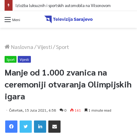
Izložba luksuznih i sportskih automobila na Vilsonovom
Meni
Naslovna
/
Vijesti
/
Sport
Sport
Vijesti
Manje od 1.000 zvanica na
ceremoniji otvaranja Olimpijskih
igara
Četvrtak, 15 Jula 2021, 6:58
0
161
1 minute read