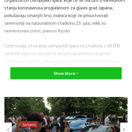
stanju koronavirusa proglašenom za glavni grad Japana,
pokušavaju smanjiti broj zvanica koje će prisustvovali
ceremoniji na nacionalnom stadionu 23. jula, rekli su
neimenovani izvori, prenosi Kyodo.
Ceremonija otvaranja olimpijskih igara na stadionu s 68.000
sjedećih mjesta vjerojatno će biti ograničena na goste
povezane s igrama, uključujući predstavnike Međunarodnog
olimpijskog odbora i strane uglednike, dok će navijače i goste
Show More
sponzora ostaviti za gledanje na televiziji.
Organizacijski odbor već je odlučio održati Olimpijske igre bez
gledatelja na mjestima u glavnom gradu i tri okolne
prefekture, dok je Tokio u ponedjeljak ušao u četvrto vanredno
stanje, nakon novog rasta broja slučajeva zaraze COVID-19.
Sarajevo
Olimpijski događaji održavat će se iza zatvorenih vrata za