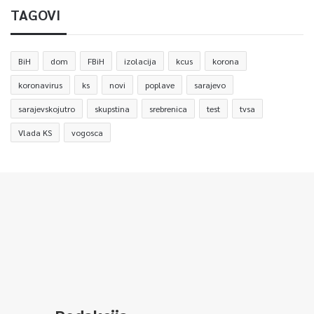
TAGOVI
BiH
dom
FBiH
izolacija
kcus
korona
koronavirus
ks
novi
poplave
sarajevo
sarajevskojutro
skupstina
srebrenica
test
tvsa
Vlada KS
vogosca