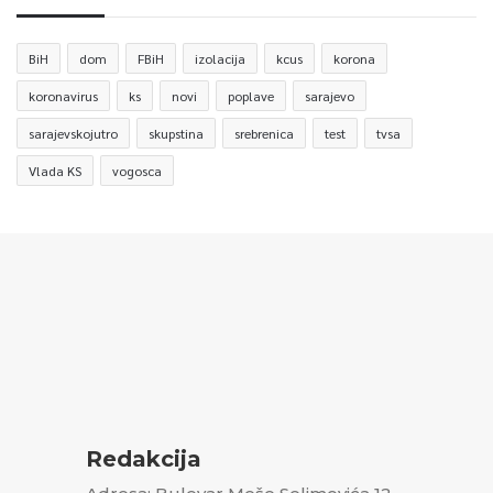
BiH
dom
FBiH
izolacija
kcus
korona
koronavirus
ks
novi
poplave
sarajevo
sarajevskojutro
skupstina
srebrenica
test
tvsa
Vlada KS
vogosca
Redakcija