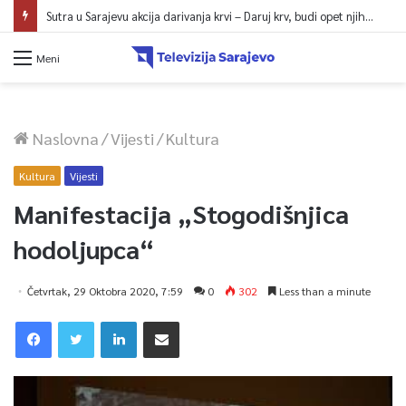
Sutra u Sarajevu akcija darivanja krvi – Daruj krv, budi opet njihov heroj
Meni
Naslovna
/
Vijesti
/
Kultura
Kultura
Vijesti
Manifestacija „Stogodišnjica
hodoljupca“
Četvrtak, 29 Oktobra 2020, 7:59
0
302
Less than a minute