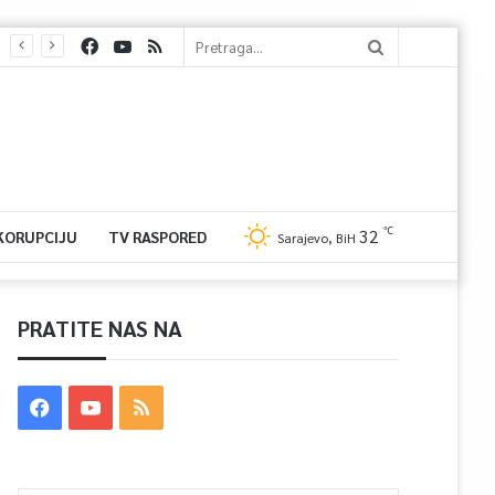
℃
32
 KORUPCIJU
TV RASPORED
Sarajevo, BiH
PRATITE NAS NA