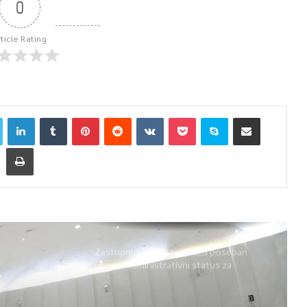
0
rticle Rating
Zastupnici Trojke predlažu poseban
pravni i administrativni status za
Memorijalni centar Srebrenica