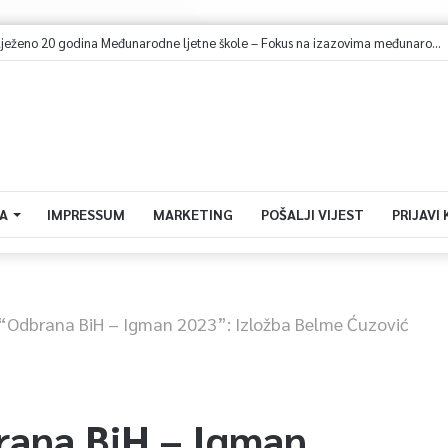
U Sarajevu obilježeno 20 godina Međunarodne ljetne škole – Fokus na izazovima međunarodne pravde
A
IMPRESSUM
MARKETING
POŠALJI VIJEST
PRIJAVI
 “Odbrana BiH – Igman 2023”: Izložba Belme Ćuzović
rana BiH – Igman