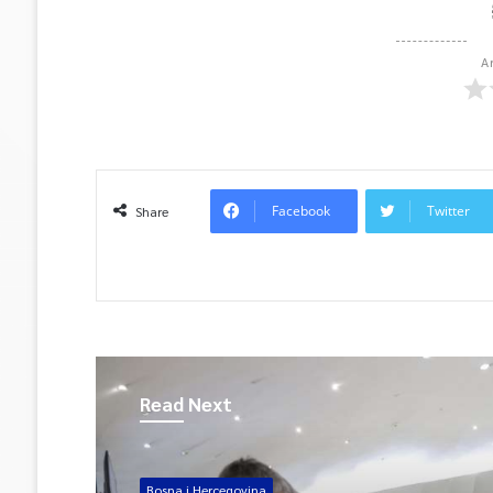
A
Facebook
Twitter
Share
Read Next
Bosna i Hercegovina