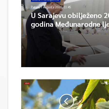
Petak, 7 Augusta 2026, 11:45
U Sarajevu obilježeno 2
godina Međunarodne lj
škole – Fokus na izazo
međunarodne pravde