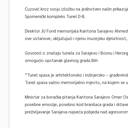
Ćuzović kroz svoju izložbu na jedinstven način prikaz
Spomenički kompleks Tunel D-B.
Direktor JU Fond memorijala Kantona Sarajevo Ahmed Ku
ove ustanove, uključujući i njenu muzejsku djelatnost,
Govoreći o značaju tunela za Sarajevo i Bosnu i Hercego
omogućio opstanak glavnog grada BiH.
“Tunel spasa je arhitektonsko i inžinjersko – građevin
Tunel spasa važno memorijalno mjesto, na kojem se u
Ministar za boračka pitanja Kantona Sarajevo Omer Os
posebne emocije, posebno kod branilaca grada i države,
preživljavanje Sarajeva najveća pobjeda nad agresoro