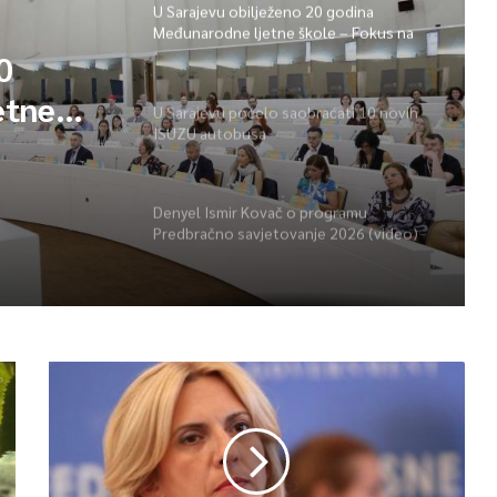
U Sarajevu obilježeno 20 godina
Međunarodne ljetne škole – Fokus na
izazovima međunarodne pravde
0
etne
U Sarajevu počelo saobraćati 10 novih
ISUZU autobusa
vima
Denyel Ismir Kovač o programu
Predbračno savjetovanje 2026 (video)