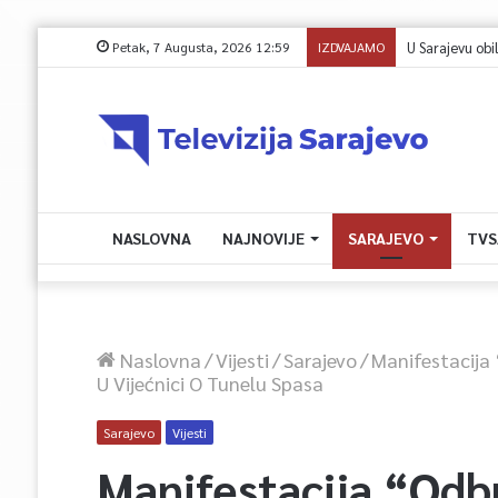
Petak, 7 Augusta, 2026 12:59
IZDVAJAMO
NASLOVNA
NAJNOVIJE
SARAJEVO
TVS
Naslovna
/
Vijesti
/
Sarajevo
/
Manifestacija
U Vijećnici O Tunelu Spasa
Sarajevo
Vijesti
Manifestacija “Odb