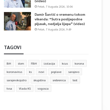
(video)
Petak, 7 Augusta 2026, 10:06
Damir Šantić o vremenu tokom
vikenda: “Sutra poslijepodne
pljusak, nedjelja lijepa” (video)
Petak, 7 Augusta 2026, 9:49
TAGOVI
BiH
dom
FBiH
izolacija
kcus
korona
koronavirus
ks
novi
poplave
sarajevo
sarajevskojutro
skupstina
srebrenica
test
tvsa
Vlada KS
vogosca