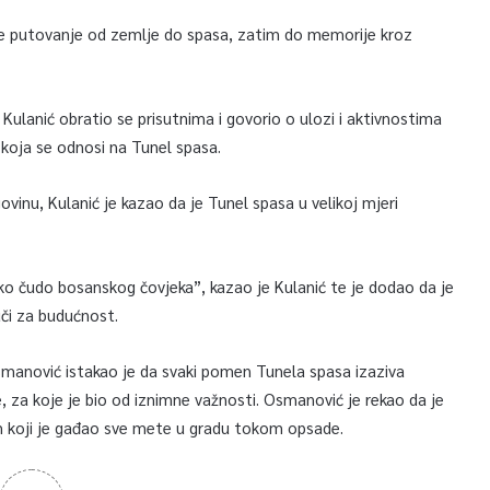
uje putovanje od zemlje do spasa, zatim do memorije kroz
lanić obratio se prisutnima i govorio o ulozi i aktivnostima
 koja se odnosi na Tunel spasa.
vinu, Kulanić je kazao da je Tunel spasa u velikoj mjeri
sko čudo bosanskog čovjeka”, kazao je Kulanić te je dodao da je
či za budućnost.
manović istakao je da svaki pomen Tunela spasa izaziva
 za koje je bio od iznimne važnosti. Osmanović je rekao da je
m koji je gađao sve mete u gradu tokom opsade.