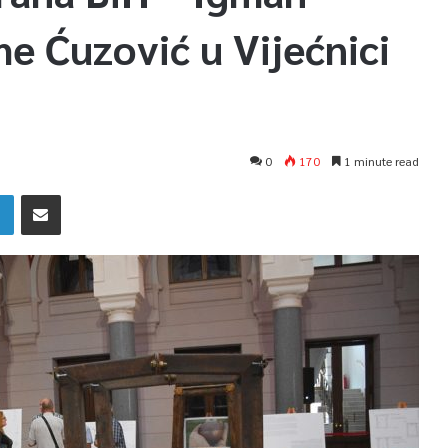
e Ćuzović u Vijećnici
0
170
1 minute read