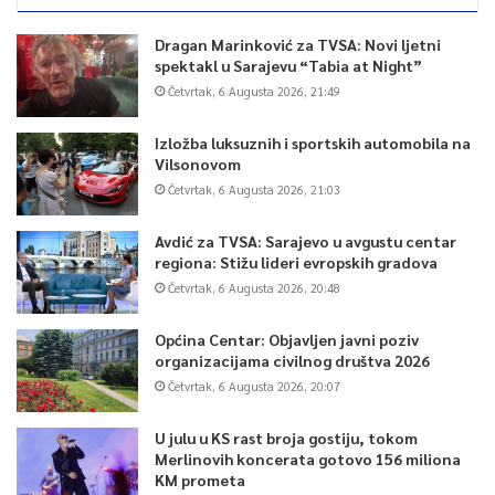
Dragan Marinković za TVSA: Novi ljetni
spektakl u Sarajevu “Tabia at Night”
Četvrtak, 6 Augusta 2026, 21:49
Izložba luksuznih i sportskih automobila na
Vilsonovom
Četvrtak, 6 Augusta 2026, 21:03
Avdić za TVSA: Sarajevo u avgustu centar
regiona: Stižu lideri evropskih gradova
Četvrtak, 6 Augusta 2026, 20:48
Općina Centar: Objavljen javni poziv
organizacijama civilnog društva 2026
Četvrtak, 6 Augusta 2026, 20:07
U julu u KS rast broja gostiju, tokom
Merlinovih koncerata gotovo 156 miliona
KM prometa