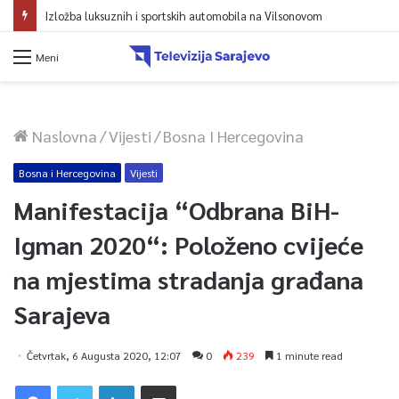
Izložba luksuznih i sportskih automobila na Vilsonovom
Meni
Naslovna
/
Vijesti
/
Bosna I Hercegovina
Bosna i Hercegovina
Vijesti
Manifestacija “Odbrana BiH-
Igman 2020“: Položeno cvijeće
na mjestima stradanja građana
Sarajeva
Četvrtak, 6 Augusta 2020, 12:07
0
239
1 minute read