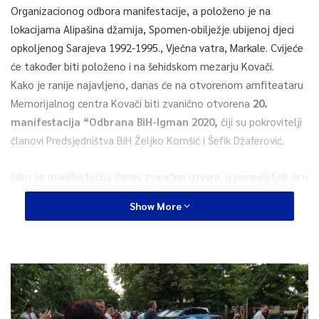
Organizacionog odbora manifestacije, a položeno je na
lokacijama Alipašina džamija, Spomen-obilježje ubijenoj djeci
opkoljenog Sarajeva 1992-1995., Vječna vatra, Markale. Cvijeće
će također biti položeno i na šehidskom mezarju Kovači.
Kako je ranije najavljeno, danas će na otvorenom amfiteataru
Memorijalnog centra Kovači biti zvanično otvorena
20.
manifestacija “Odbrana BiH-Igman 2020,
čiji su pokrovitelji
članovi Predsjedništva BiH Željko Komšić i Šefik Džaferović.
Iako se manifestacija danas zvanično otvara, u ponedjeljak je u
spomen na sve pripadnike Armije RBiH koji su bili pravoslavne
Show More
vjeroispovjesti održan parastos u Staroj pravoslavnoj crkvi u
Sarajevu, a jučer i za katoličke pripadnike Armije RBiH misa
zadužnica u Crkvi Ćirila i Metoda, također u Sarajevu. Osim
toga, u amfiteatru Kovači jučer je otvorena i izložba
“Domovina u srcu”.