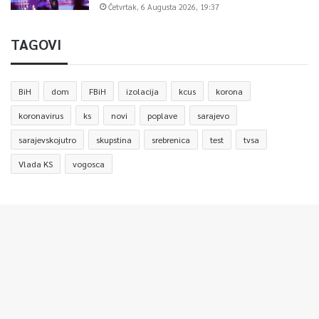
Četvrtak, 6 Augusta 2026, 19:37
TAGOVI
BiH
dom
FBiH
izolacija
kcus
korona
koronavirus
ks
novi
poplave
sarajevo
sarajevskojutro
skupstina
srebrenica
test
tvsa
Vlada KS
vogosca