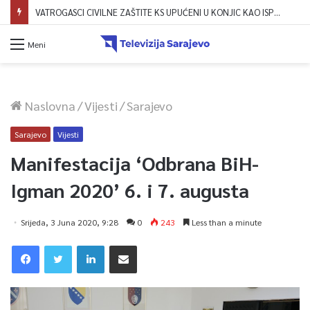
VATROGASCI CIVILNE ZAŠTITE KS UPUĆENI U KONJIC KAO ISPOMOĆ U GAŠENJU POŽARA
Meni
Naslovna
/
Vijesti
/
Sarajevo
Sarajevo
Vijesti
Manifestacija ‘Odbrana BiH-
Igman 2020’ 6. i 7. augusta
Srijeda, 3 Juna 2020, 9:28
0
243
Less than a minute