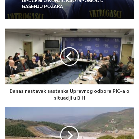
UPUĆENI U KONJIC KAO ISPOMOĆ U
GAŠENJU POŽARA
Danas nastavak sastanka Upravnog odbora PIC-a o
situaciji u BiH