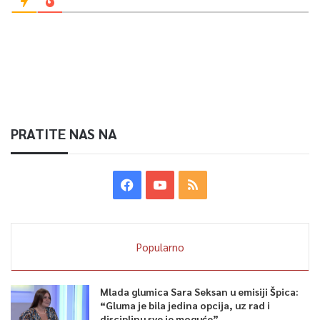
PRATITE NAS NA
Popularno
Mlada glumica Sara Seksan u emisiji Špica:
“Gluma je bila jedina opcija, uz rad i
disciplinu sve je moguće”