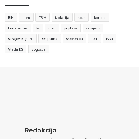
BiH
dom
FBiH
izolacija
kcus
korona
koronavirus
ks
novi
poplave
sarajevo
sarajevskojutro
skupstina
srebrenica
test
tvsa
Vlada KS
vogosca
Redakcija