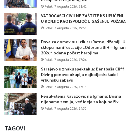
Petak, 7 Augusta 2026, 21:42
VATROGASCI CIVILNE ZAŠTITE KS UPUĆENI
U KONJIC KAO ISPOMOĆ U GAŠENJU POŽARA
Petak, 7 Augusta 2026, 19:54
Dova za domovinu i zikir u Ratnoj džamiji: U
sklopu manifestacije „Odbrana BiH – Igman
2026“ odana počast herojima
Petak, 7 Augusta 2026, 17:24
Sarajevo u znaku spektakla: Bentbaša Cliff
Diving ponovo okuplja najbolje skakače i
vrhunsku zabavu
Petak, 7 Augusta 2026, 17:16
Reisul-ulema Kavazović na Igmanu: Bosna
nije samo zemlja, već ideja za koju se živi
Petak, 7 Augusta 2026, 14:35
TAGOVI