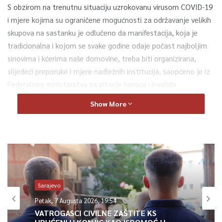
S obzirom na trenutnu situaciju uzrokovanu virusom COVID-19
i mjere kojima su ograničene mogućnosti za održavanje velikih
skupova na sastanku je odlučeno da manifestacija, koja je
tradicionalna i kojom se svake godine odaje počast najboljim
sinovima i kćerima naše domovine, treba biti organizirana,
slijedeći preporuke i mjere nadležnih institucija, saopćeno je iz
Federalnog ministarstva za pitanje boraca i invalida
odbrambeno-oslobodilačkog rata.
Show More
0
Article Rating
Sarajevo
Petak, 7 Augusta 2026, 19:54
VATROGASCI CIVILNE ZAŠTITE KS