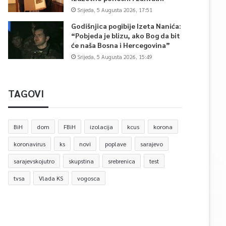
Srijeda, 5 Augusta 2026, 17:51
Godišnjica pogibije Izeta Nanića:
“Pobjeda je blizu, ako Bog da bit
će naša Bosna i Hercegovina”
Srijeda, 5 Augusta 2026, 15:49
TAGOVI
BiH
dom
FBiH
izolacija
kcus
korona
koronavirus
ks
novi
poplave
sarajevo
sarajevskojutro
skupstina
srebrenica
test
tvsa
Vlada KS
vogosca