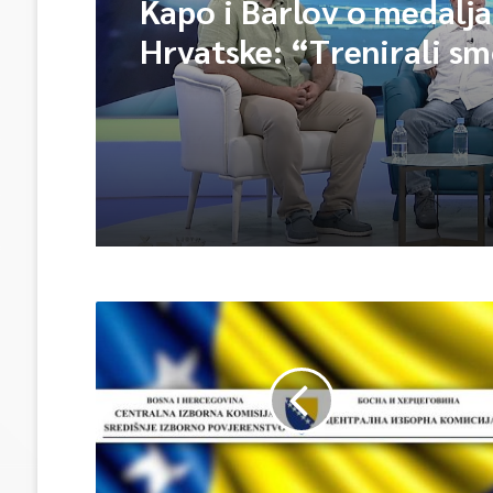
Kapo i Barlov o medalj
Hrvatske: “Trenirali sm
Vjerovali smo”