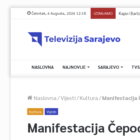
Četvrtak, 6 Augusta, 2026 12:18
IZDVAJAMO
Kapo i Barlov o
NASLOVNA
NAJNOVIJE
SARAJEVO
TVS
Naslovna
/
Vijesti
/
Kultura
/
Manifestacija 
Kultura
Vijesti
Manifestacija Čepoć