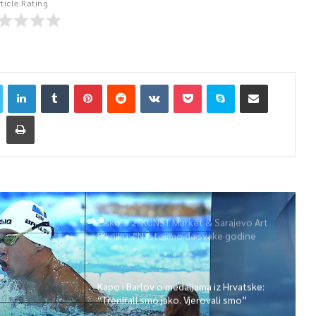
rticle Rating
Žiško o 2. KUNST Market & Sarajevo Art
Pikniku: “Nastojimo da svake godine
ponudimo više događaja” (video)
Kapo i Barlov o medaljama iz Hrvatske:
“Trenirali smo jako. Vjerovali smo”