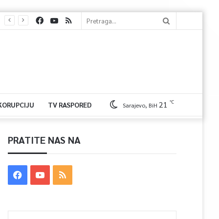
℃
21
 KORUPCIJU
TV RASPORED
Sarajevo, BiH
PRATITE NAS NA