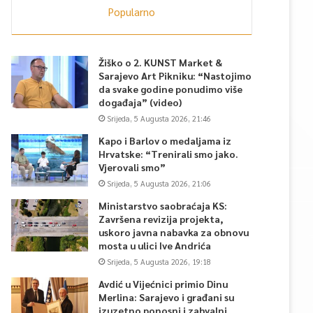
Popularno
Žiško o 2. KUNST Market &
Sarajevo Art Pikniku: “Nastojimo
da svake godine ponudimo više
događaja” (video)
Srijeda, 5 Augusta 2026, 21:46
Kapo i Barlov o medaljama iz
Hrvatske: “Trenirali smo jako.
Vjerovali smo”
Srijeda, 5 Augusta 2026, 21:06
Ministarstvo saobraćaja KS:
Završena revizija projekta,
uskoro javna nabavka za obnovu
mosta u ulici Ive Andrića
Srijeda, 5 Augusta 2026, 19:18
Avdić u Vijećnici primio Dinu
Merlina: Sarajevo i građani su
izuzetno ponosni i zahvalni