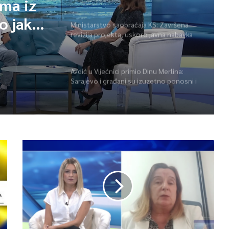
ama iz
o jako.
Ministarstvo saobraćaja KS: Završena
revizija projekta, uskoro javna nabavka
za obnovu mosta u ulici Ive Andrića
Avdić u Vijećnici primio Dinu Merlina:
Sarajevo i građani su izuzetno ponosni i
zahvalni