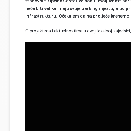
stanovnici Općine Centar će dobiti mogućnost par
neće biti velika imaju svoje parking mjesto, a od 
infrastrukturu. Očekujem da na proljeće krenemo 
O projektima i aktuelnostima u ovoj lokalnoj zajednici