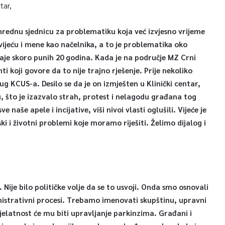
tar,
nrednu sjednicu za problematiku koja već izvjesno vrijeme
 vijeću i mene kao načelnika, a to je problematika oko
raje skoro punih 20 godina. Kada je na područje MZ Crni
 koji govore da to nije trajno rješenje. Prije nekoliko
rug KCUS-a. Desilo se da je on izmješten u Klinički centar,
u, što je izazvalo strah, protest i nelagodu građana tog
 naše apele i incijative, viši nivoi vlasti oglušili. Vijeće je
i i životni problemi koje moramo riješiti. Želimo dijalog i
ije bilo političke volje da se to usvoji. Onda smo osnovali
ministrativni procesi. Trebamo imenovati skupštinu, upravni
jelatnost će mu biti upravljanje parkinzima. Građani i