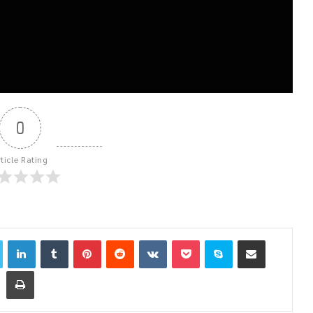
0
rticle Rating