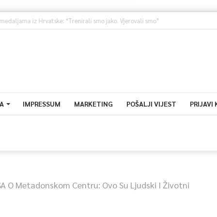
Ministarstvo saobraćaja KS: Završena revizija projekta, uskoro javna nabavka za obnovu mosta u ulici Ive Andrića
A
IMPRESSUM
MARKETING
POŠALJI VIJEST
PRIJAVI
A O Metadonskom Centru: Ovo Su Ljudski I Životni