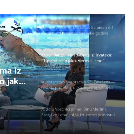
Žiško o 2. KUNST Market & Sarajevo Art
Pikniku: “Nastojimo da svake godine
ponudimo više događaja” (video)
Kapo i Barlov o medaljama iz Hrvatske:
“Trenirali smo jako. Vjerovali smo”
ama iz
o jako.
Ministarstvo saobraćaja KS: Završena
revizija projekta, uskoro javna nabavka
za obnovu mosta u ulici Ive Andrića
Avdić u Vijećnici primio Dinu Merlina:
Sarajevo i građani su izuzetno ponosni i
zahvalni