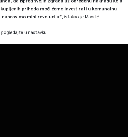
kinga, da ispred svojih zgrada uz određenu naknadu koja
prikupljenih prihoda moći ćemo investirati u komunalnu
i napravimo mini revoluciju”
, istakao je Mandić.
, pogledajte u nastavku: