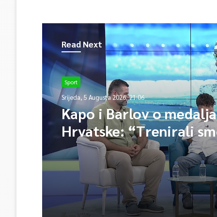
Read Next
Sport
Srijeda, 5 Augusta 2026, 21:06
Kapo i Barlov o medalj
Hrvatske: “Trenirali sm
Vjerovali smo”