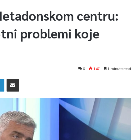
Metadonskom centru:
otni problemi koje
0
147
1 minute read