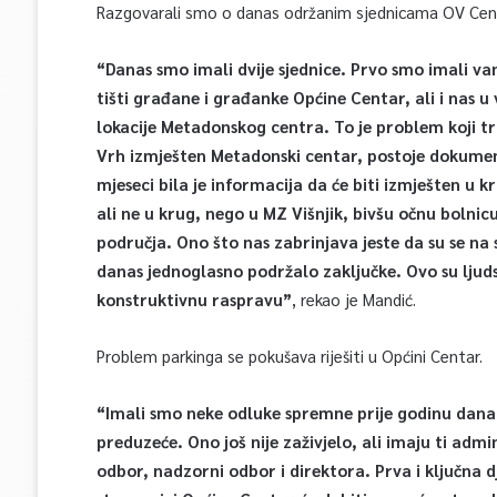
Razgovarali smo o danas održanim sjednicama OV Cen
“Danas smo imali dvije sjednice. Prvo smo imali va
tišti građane i građanke Općine Centar, ali i nas u
lokacije Metadonskog centra. To je problem koji t
Vrh izmješten Metadonski centar, postoje dokumenti
mjeseci bila je informacija da će biti izmješten u k
ali ne u krug, nego u MZ Višnjik, bivšu očnu bolnic
područja. Ono što nas zabrinjava jeste da su se na sve
danas jednoglasno podržalo zaključke. Ovo su ljudsk
konstruktivnu raspravu”
, rekao je Mandić.
Problem parkinga se pokušava riješiti u Općini Centar.
“Imali smo neke odluke spremne prije godinu dana. N
preduzeće. Ono još nije zaživjelo, ali imaju ti ad
odbor, nadzorni odbor i direktora. Prva i ključna d