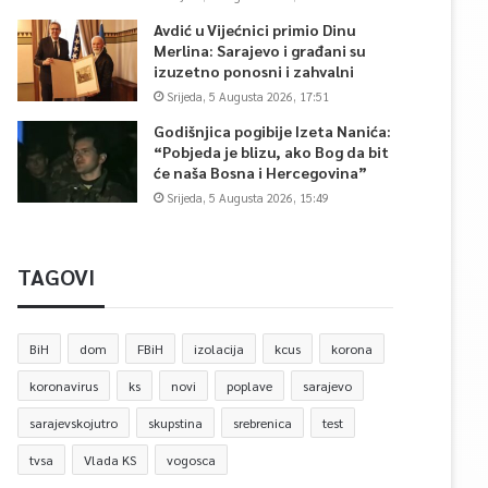
Avdić u Vijećnici primio Dinu
Merlina: Sarajevo i građani su
izuzetno ponosni i zahvalni
Srijeda, 5 Augusta 2026, 17:51
Godišnjica pogibije Izeta Nanića:
“Pobjeda je blizu, ako Bog da bit
će naša Bosna i Hercegovina”
Srijeda, 5 Augusta 2026, 15:49
TAGOVI
BiH
dom
FBiH
izolacija
kcus
korona
koronavirus
ks
novi
poplave
sarajevo
sarajevskojutro
skupstina
srebrenica
test
tvsa
Vlada KS
vogosca