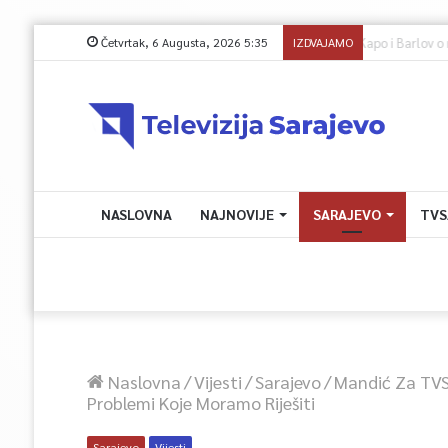
Četvrtak, 6 Augusta, 2026 5:35
IZDVAJAMO
NASLOVNA
NAJNOVIJE
SARAJEVO
TVS
Naslovna
/
Vijesti
/
Sarajevo
/
Mandić Za TVS
Problemi Koje Moramo Riješiti
Sarajevo
Vijesti