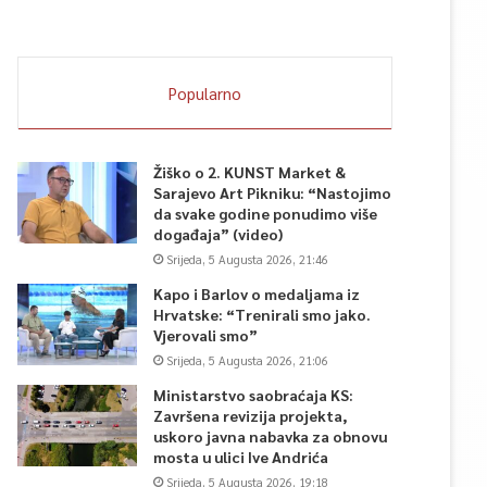
Popularno
Žiško o 2. KUNST Market &
Sarajevo Art Pikniku: “Nastojimo
da svake godine ponudimo više
događaja” (video)
Srijeda, 5 Augusta 2026, 21:46
Kapo i Barlov o medaljama iz
Hrvatske: “Trenirali smo jako.
Vjerovali smo”
Srijeda, 5 Augusta 2026, 21:06
Ministarstvo saobraćaja KS:
Završena revizija projekta,
uskoro javna nabavka za obnovu
mosta u ulici Ive Andrića
Srijeda, 5 Augusta 2026, 19:18