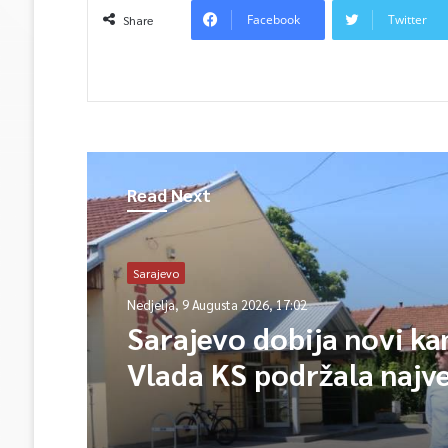
Facebook
Twitter
Share
Read Next
Sarajevo
Nedjelja, 9 Augusta 2026, 17:02
Sarajevo dobija novi k
Vlada KS podržala najv
projekt u historiji UNSA