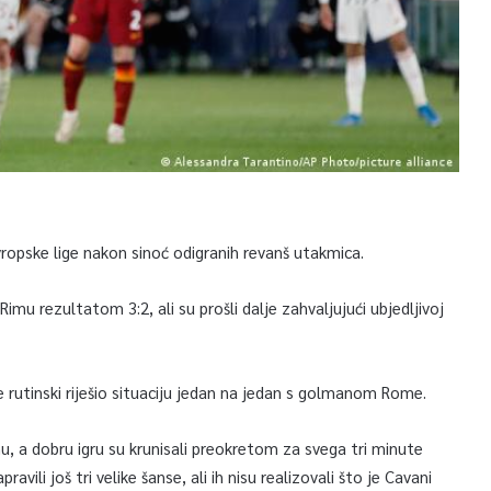
Evropske lige nakon sinoć odigranih revanš utakmica.
mu rezultatom 3:2, ali su prošli dalje zahvaljujući ubjedljivoj
je rutinski riješio situaciju jedan na jedan s golmanom Rome.
u, a dobru igru su krunisali preokretom za svega tri minute
ili još tri velike šanse, ali ih nisu realizovali što je Cavani