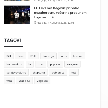
Nedjelja, 9 Augusta 2026, 17:00
FOTO/Enes Begović priredio
nezaboravnu večer na prepunom
trgu na Ilidži
Nedjelja, 9 Augusta 2026, 12:53
TAGOVI
BiH
dom
FBiH
izolacija
kcus
korona
koronavirus
ks
novi
poplave
sarajevo
sarajevskojutro
skupstina
srebrenica
test
tvsa
Vlada KS
vogosca