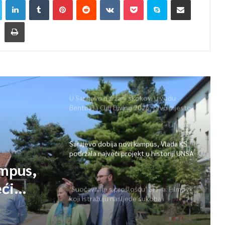
U Sarajevu održani skokovi u vodu
Bentbaša Cliff Diving 2026, prvo mjesto
pripalo Igoru Arseniću
Sarajevo dobija novi kampus, Vlada KS
podržala najveći projekt u historiji UNSA
ampus,
eći
‘Suočavanje s prošlošću’ SFF-a: Filmovi
koji istražuju nasljeđe sukoba i
mogućnosti otpora