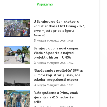
Popularno
U Sarajevu održani skokovi u
vodu Bentbaša Cliff Diving 2026,
prvo mjesto pripalo Igoru
Arseniću
Nedjelja, 9 Augusta 2026, 19:26
Sarajevo dobija novi kampus,
Vlada KS podržala najveći
projekt u historiji UNSA
Nedjelja, 9 Augusta 2026, 17:02
‘Suočavanje s prošlošću’ SFF-a:
Filmovi koji istražuju nasljeđe
sukoba i mogućnosti otpora
Nedjelja, 9 Augusta 2026, 17:01
Ruže spuštene u Drinu, znak
sjećanja na 615 nedovršenih
priča