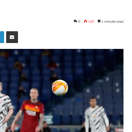
0
165
1 minute read