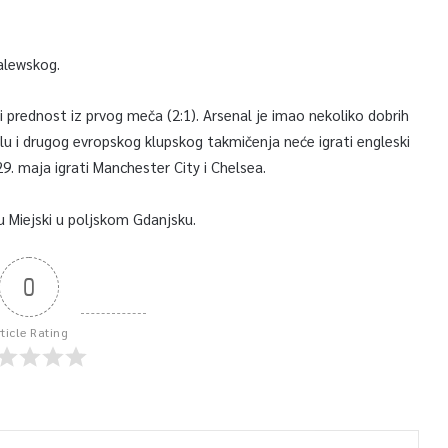
alewskog.
i prednost iz prvog meča (2:1). Arsenal je imao nekoliko dobrih
inalu i drugog evropskog klupskog takmičenja neće igrati engleski
9. maja igrati Manchester City i Chelsea.
u Miejski u poljskom Gdanjsku.
0
rticle Rating