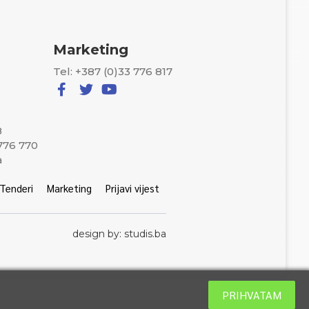
Marketing
Tel: +387 (0)33 776 817
8
 776 770
a
Tenderi
Marketing
Prijavi vijest
design by: studis.ba
PRIHVATAM