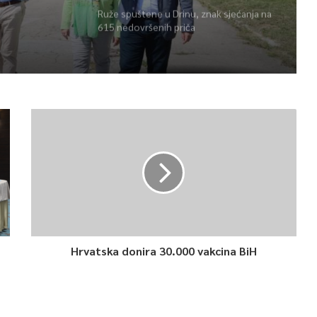
Ruže spuštene u Drinu, znak sjećanja na
615 nedovršenih priča
Hrvatska donira 30.000 vakcina BiH