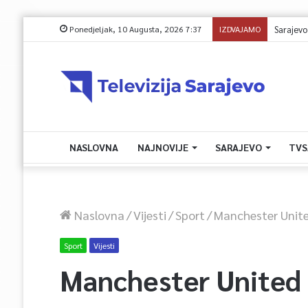
Ponedjeljak, 10 Augusta, 2026 7:37
IZDVAJAMO
Sarajevo do
NASLOVNA
NAJNOVIJE
SARAJEVO
TVS
Naslovna
/
Vijesti
/
Sport
/
Manchester United 
Sport
Vijesti
Manchester United i 