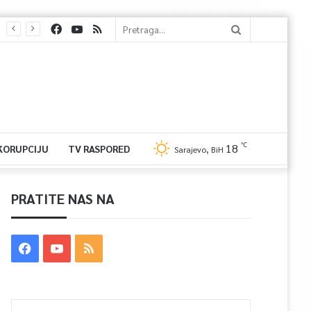
℃
18
 KORUPCIJU
TV RASPORED
Sarajevo, BiH
PRATITE NAS NA