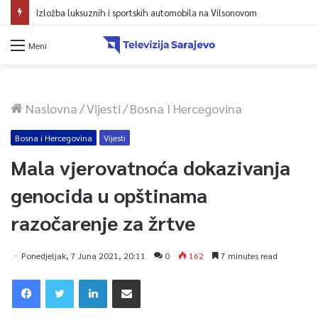
Izložba luksuznih i sportskih automobila na Vilsonovom
Meni
Naslovna
/
Vijesti
/
Bosna I Hercegovina
Bosna i Hercegovina
Vijesti
Mala vjerovatnoća dokazivanja
genocida u opštinama
razočarenje za žrtve
Ponedjeljak, 7 Juna 2021, 20:11
0
162
7 minutes read