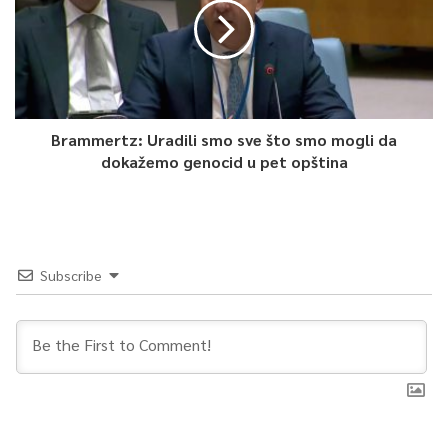
ekshumacijama”, smatra on.
Miodrag Stojanović, član advokatskog tima Ratka Mladića pred
Međunarodnim mehanizmom za krivične sudove (MMKS),
navodi da bi upravo “Tomašica” mogla biti jedan od ključnih
dokaza da se u drugostepenoj Mladićevoj presudi dokaže
Brammertz: Uradili smo sve što smo mogli da
genocid u Prijedoru.
dokažemo genocid u pet opština
“Ostavljam rezervu da se nešto može promijeniti u slučaju
Prijedora, jer su se desile nove okolnosti u međuvremenu.
Desila se ‘Tomašica’. Na osnovu toga može doći do
kvalifikacije genocida. To je moje mišljenje. Za ostale opštine
Subscribe
to nije slučaj”, kaže Stojanović, objašnjavajući da takva
kvalifikacija nije ni po Konvenciji o sprečavanju genocida i da se
radi o zločinu protiv čovječnosti.
Zbog toga on smatra malo vjerovatnim da će doći do
promjene kvalifikacije zločina u pet opština koje su u svojoj
žalbi naveli haški tužioci.
“Vi imate pravosnažan stav suda u Haagu u predmetu