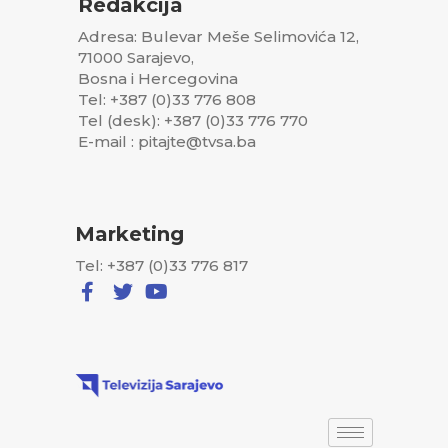
Redakcija
presudama Hrvatska počinila udruženi zločinački poduhvat u
Adresa: Bulevar Meše Selimovića 12,
BiH, a Srbija to nije.
71000 Sarajevo,
“To je zaista jedan ogroman nonsens i to su poruke koje
Bosna i Hercegovina
Međunarodna zajednica šalje javnosti. E, to vam je po meni isti
Tel: +387 (0)33 776 808
Tel (desk): +387 (0)33 776 770
slučaj u dokazivanju genocida, recimo u Prijedoru u odnosu na
E-mail : pitajte@tvsa.ba
Srebrenicu”, navodi Nožica.
Mladiću se u optužnici na teret stavljalo ubijanje bosanskih
Muslimana i bosanskih Hrvata, uključujući vodeće pripadnike tih
grupa. Među tim ubistvima navode se 144 osobe u Biljanima u
Marketing
opštini Ključ, ubistvo više od 200 zatočenika u kazneno-
Tel: +387 (0)33 776 817
popravnom domu Foča, ubistvo oko 150 ljudi u logoru
“Keraterm”, pored Prijedora, i ubistvo najviše 140 zatvorenika
u logoru “Sušica”, pored Vlasenice.
On je 2017. godine prvostepenom presudom Haškog tribunala
osuđen na doživotnu kaznu zatvora za genocid u Srebrenici,
progone Bošnjaka i Hrvata, terorisanje građana Sarajeva i
uzimanje pripadnika UNPROFOR-a za taoce, ali je oslobođen