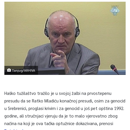
Tanjug/ARHIVA
Haško tužilaštvo tražilo je u svojoj žalbi na prvostepenu
presudu da se Ratko Mladiću konačnoj presudi, osim za genocid
u Srebrenici, proglasi krivim i za genocid u još pet opština 1992.
godine, ali stručnjaci vjeruju da je to malo vjerovatno zbog
načina na koji je ova tačka optužnice dokazivana, prenosi