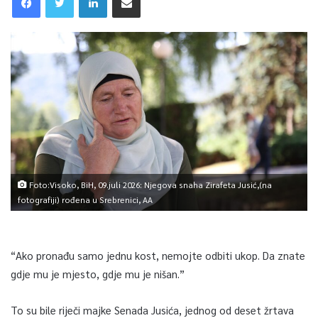
Foto:Visoko, BiH, 09.juli 2026: Njegova snaha Zirafeta Jusić,(na
fotografiji) rođena u Srebrenici, AA
“Ako pronađu samo jednu kost, nemojte odbiti ukop. Da znate
gdje mu je mjesto, gdje mu je nišan.”
To su bile riječi majke Senada Jusića, jednog od deset žrtava