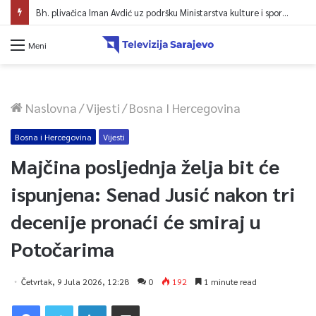
Bh. plivačica Iman Avdić uz podršku Ministarstva kulture i sporta KS kreće na Evropsko prvenstvo i Mediteranske igre
Meni
Naslovna
/
Vijesti
/
Bosna I Hercegovina
Bosna i Hercegovina
Vijesti
Majčina posljednja želja bit će
ispunjena: Senad Jusić nakon tri
decenije pronaći će smiraj u
Potočarima
Četvrtak, 9 Jula 2026, 12:28
0
192
1 minute read