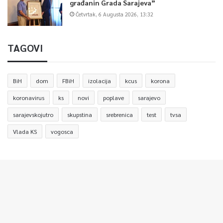
građanin Grada Sarajeva”
Četvrtak, 6 Augusta 2026, 13:32
TAGOVI
BiH
dom
FBiH
izolacija
kcus
korona
koronavirus
ks
novi
poplave
sarajevo
sarajevskojutro
skupstina
srebrenica
test
tvsa
Vlada KS
vogosca