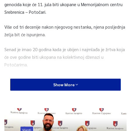
genocida koje će 11. jula biti ukopane u Memorijalnom centru
Srebrenica – Potočari.
Više od tri decenije nakon njegovog nestanka, njena posljednja
želja bit će ispunjena.
Senad je imao 20 godina kada je ubijen i najmlađa je žrtva koja
će ove godine biti ukopana na kolektivnoj dženazi u
Potočarima.
Nestao je u julu 1995. godine na području Bratunca,
Show More
pokušavajući kroz šumu stići do slobodne teritorije nakon pada
Srebrenice. Njegovi posmrtni ostaci pronađeni su tek 2022.
godine na lokalitetu Kameničko brdo.
Njegova porodica čekala je više od 30 godina da pronađe
njegove posmrtne ostatke. Ovog 11. jula ispunit će posljednju
Vijesti