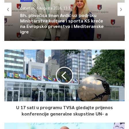
želju njegove majke – da njen sin dobije mezar, makar bio
Četvrtak, 6 Augusta 2026, 13:37
identificiran samo po jednoj pronađenoj kosti.
Bh. plivačica Iman Avdić uz podršku
Ministarstva kulture i sporta KS kreće
Njegova snaha Zirafeta Jusić, nastanjena u Ilijašu, kaže da je
na Evropsko prvenstvo i Mediteranske
Senad odrastao pred njenim očima.
igre
– Posljednji susret sa Senadom –
“Udala sam se za njegovog brata kada je Senad imao pet
godina. Bio je vrijedan, čestit i omiljen među ljudima. Upisao je
hemijsku školu u Srebrenici, ali je rat prekinuo njegovo
školovanje i život koji je tek počinjao”, rekla je za Anadolu.
Posljednji put vidjela ga je 10. jula 1995. godine.
U 17 sati u programu TVSA gledajte prijenos
konferencije generalne skupstine UN- a
0