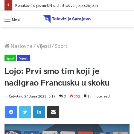
Konaković u pismu UN-u: Zastrašivanje preživjelih
Meni
Naslovna
/
Vijesti
/
Sport
Sport
Vijesti
Lojo: Prvi smo tim koji je
nadigrao Francusku u skoku
Četvrtak, 24 Juna 2021, 8:19
0
152
1 minute read