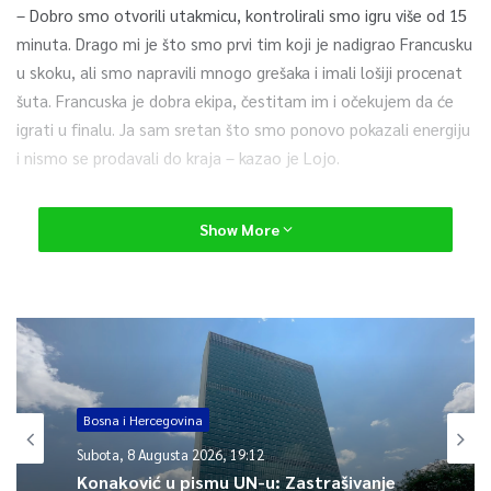
– Dobro smo otvorili utakmicu, kontrolirali smo igru više od 15
minuta. Drago mi je što smo prvi tim koji je nadigrao Francusku
u skoku, ali smo napravili mnogo grešaka i imali lošiji procenat
šuta. Francuska je dobra ekipa, čestitam im i očekujem da će
igrati u finalu. Ja sam sretan što smo ponovo pokazali energiju
i nismo se prodavali do kraja – kazao je Lojo.
Dodao je da je ekipa dala sve od sebe, iako im na parketu zbog
Show More
povrede nije mogla pomoći Marica Gajić. No, briljirala je Jonquel
Jones koja je postavila rekord prvenstva po broju skokova (24)
uz 29 poena i sa 39 indeksnih poena bila je prvo ime u ovom
meču.
– Pokazali smo sjajnu igri i dokazali da možemo igrati sa
svakim. Idemo dalje da probamo da pobijedimo Švedsku u
Bosna i Hercegovina
subotu – dodao je selektor bh. tima.
Subota, 8 Augusta 2026, 19:12
Konaković u pismu UN-u: Zastrašivanje