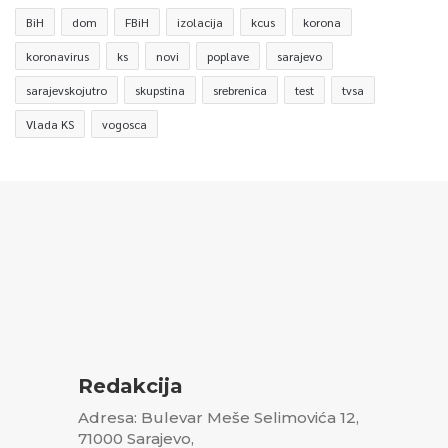
BiH
dom
FBiH
izolacija
kcus
korona
koronavirus
ks
novi
poplave
sarajevo
sarajevskojutro
skupstina
srebrenica
test
tvsa
Vlada KS
vogosca
Redakcija
Adresa: Bulevar Meše Selimovića 12,
71000 Sarajevo,