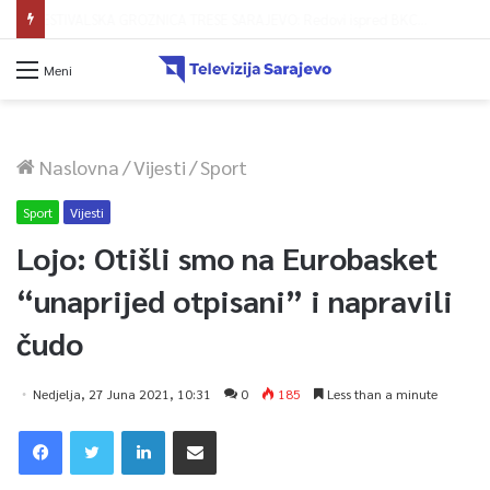
KRAJ MUKA ZA STANOVNIKE NAHOREVA: Asfaltiranjem Ulice Vranica brijeg spajaju se gornji i središnji dio naselja
Meni
Naslovna
/
Vijesti
/
Sport
Sport
Vijesti
Lojo: Otišli smo na Eurobasket
“unaprijed otpisani” i napravili
čudo
Nedjelja, 27 Juna 2021, 10:31
0
185
Less than a minute