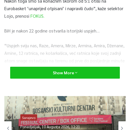
Nakon toga smo sa konačnim skorom od 5:1 otišli na
Eurobasket ‘unaprijed otpisani’ i napravili čudo”, kaže selektor
Lojo, prenosi
FOKUS.
BiH je nakon 22 godine ostvarila istorijski uspjeh…
“Uspjeh sviju nas, Raze, Amera, Mirze, Armina, Amira, Dženane,
Amine, 12 ratnica, ne košarkašica, već ratnica koje svoj zadnji
atom snage ostavljaju na terenu od prve do posljednje minute
svake utakmice”, kaže.
Show More
0
Article Rating
Sarajevo
Ponedjeljak, 10 Augusta 2026, 12:21