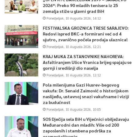
2026“: Preko 90 mladih tenisera iz 25
zemalja stiže u glavni grad BiH
Ponedjeljak, 10 Augusta 2026, 14:12
FESTIVALSKA GROZNICA TRESE SARAJEVO:
Redovi ispred BKC-a formirani već od 4
ujutro, zvanično počela prodaja ulaznica!
Ponedjeljak, 10 Augusta 2026, 12:21
KRAJ MUKA ZA STANOVNIKE NAHOREVA:
Asfaltiranjem Ulice Vranica brijeg spajaju se
gornji i središnji dio naselja
Ponedjeljak, 10 Augusta 2026, 12:12
Pola milenijuma Gazi Husrev-begovog
vakufa: Dr. Senaid Zaimović o historijskom
naslijeđu, ustavnoj snazi vakufname i viziji
za budućnost
Ponedjeljak, 10 Augusta 2026, 10:05
SOS Dječija sela BiH u Vijećnici obilježavaju
Međunarodni dan mladih: Više od 200
zaposlenih i stambena podrška za
osamostaljivanje