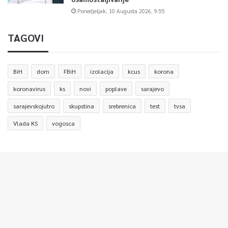
Ponedjeljak, 10 Augusta 2026, 9:55
TAGOVI
BiH
dom
FBiH
izolacija
kcus
korona
koronavirus
ks
novi
poplave
sarajevo
sarajevskojutro
skupstina
srebrenica
test
tvsa
Vlada KS
vogosca