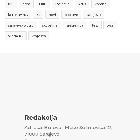
BiH
dom
FBiH
izolacija
kcus
korona
koronavirus
ks
novi
poplave
sarajevo
sarajevskojutro
skupstina
srebrenica
test
tvsa
Vlada KS
vogosca
Redakcija
Adresa: Bulevar Meše Selimovića 12,
71000 Sarajevo,