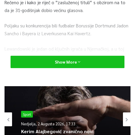
Rečeno je i kako je riječ o ”zasluženoj tituli“ s obzirom na to
da je 31-godišnjak dobio većinu glasova.
Poljaku su konkurencija bili fudbaler Borussije Dortmund Jadon
Sancho i Bayera iz Leverkusena Kai Havertz.
Lewandowski je jedan od ključnih igrača u Njemačkoj, a u toj
zemlji boravi već deceniju.
Show More
Prvo je igrao za Borussia Dortmund od 2010. do 2014., a
Bayernu iz Minhena pridružio se u ljeto 2014.
0
Article Rating
Sport
Nedjelja, 2 Augusta 2026, 17:33
Kerim Alajbegović zvanično novi