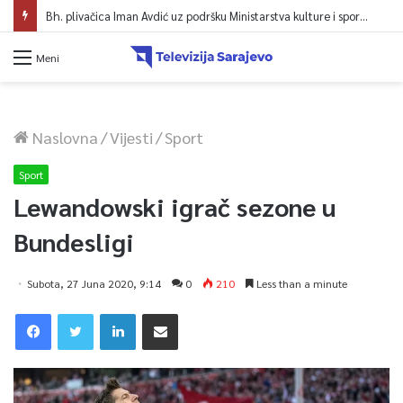
Bh. plivačica Iman Avdić uz podršku Ministarstva kulture i sporta KS kreće na Evropsko prvenstvo i Mediteranske igre
Meni
Naslovna
/
Vijesti
/
Sport
Sport
Lewandowski igrač sezone u
Bundesligi
Subota, 27 Juna 2020, 9:14
0
210
Less than a minute