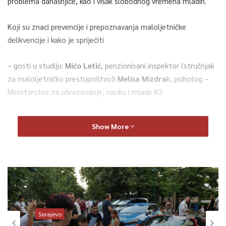
problema današnjice, kao i višak slobodnog vremena mladih.
Koji su znaci prevencije i prepoznavanja maloljetničke
delikvencije i kako je spriječiti
– gosti u studiju:
Mićo Letić
, penzionisani inspektor (stručnjak
za maloljetničko prestupništvo)i
Melisa Mizdra
k, psiholog –
Ministarstvo za obrazovanje, nauku i mlade KS
Pogledajte kompletan razgovor
Show More
Sarajevo