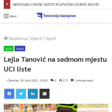
VATROGASCI CIVILNE ZAŠTITE KS UPUĆENI U KONJIC KAO ISPOMOĆ U GAŠENJU POŽARA
Meni
Naslovna
/
Vijesti
/
Sport
Sport
Vijesti
Lejla Tanović na sedmom mjestu
UCI liste
Četvrtak, 29 Jula 2021, 10:03
0
171
1 minute read