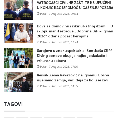
VATROGASCI CIVILNE ZAŠTITE KS UPUĆENI
U KONJIC KAO ISPOMOĆ U GAŠENJU POŽARA
Petak, 7 Augusta 2026, 19:54
Dova za domovinu i zikir u Ratnoj džamiji: U
sklopu manifestacije „Odbrana BiH – Igman
2026“ odana počast herojima
Petak, 7 Augusta 2026, 17:24
Sarajevo u znaku spektakla: Bentbaša Cliff
Diving ponovo okuplja najbolje skakače i
vrhunsku zabavu
Petak, 7 Augusta 2026, 17:16
Reisul-ulema Kavazović na Igmanu: Bosna
nije samo zemlja, već ideja za koju se živi
Petak, 7 Augusta 2026, 14:35
TAGOVI