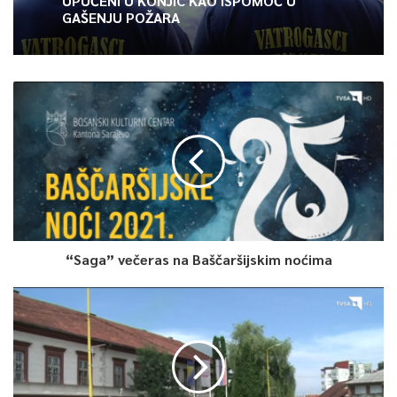
UPUĆENI U KONJIC KAO ISPOMOĆ U
GAŠENJU POŽARA
Reprezentativka Bosne i Hercegovine ove sezone je u sjajnoj
formi. Nakon izostanka sa uvodnih utrka radi problema sa
alergijom osvojila je 11. mjesto na Evropskom prvenstvu
Švicarskoj, šesto mjesto na UCI HC utrci u Italiji, dok je na UCI
C1 utrci u Češkoj odnijela pobjedu. Naredni cilj za Tanović je
plasman među pet najboljih na svijetu.
– Lejla se vratila među deset najboljih i sigurno da svojom
kvalitetom i rezultatima to zaslužuje. Iako je velika čast vidjeti
zastavu naše države pored zastava svjetskih biciklističkih
velesila, jedan od naših ciljeva je ulazak u top 5 do kraja
“Saga” večeras na Baščaršijskim noćima
sezone. Ipak najbitnija utrka za nas je Svjetsko prvenstvo u
Italiji, a na kojem će Lejla pokušati popraviti svoj prošlogodišnji
rezultat kada je zauzela osmo mjesto na Svjetskom prvenstvu
u Turskoj – izjavio je Lejlin trener Amar Njemčević.