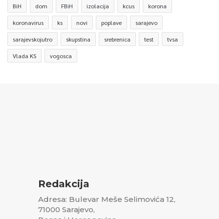
BiH
dom
FBiH
izolacija
kcus
korona
koronavirus
ks
novi
poplave
sarajevo
sarajevskojutro
skupstina
srebrenica
test
tvsa
Vlada KS
vogosca
Redakcija
Adresa: Bulevar Meše Selimovića 12,
71000 Sarajevo,