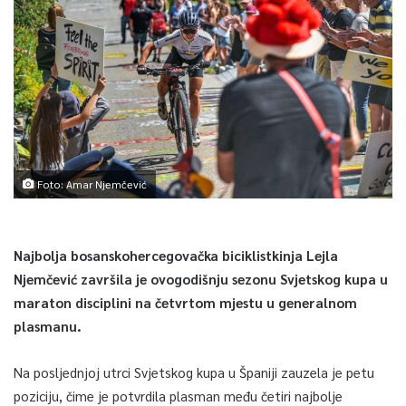
Foto: Amar Njemčević
Najbolja bosanskohercegovačka biciklistkinja Lejla
Njemčević završila je ovogodišnju sezonu Svjetskog kupa u
maraton disciplini na četvrtom mjestu u generalnom
plasmanu.
Na posljednjoj utrci Svjetskog kupa u Španiji zauzela je petu
poziciju, čime je potvrdila plasman među četiri najbolje