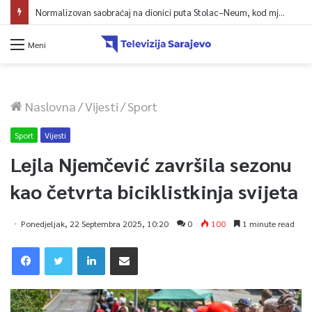
Normalizovan saobraćaj na dionici puta Stolac–Neum, kod mjesta Udora, nakon nezgode
Meni
Naslovna
/
Vijesti
/
Sport
Sport
Vijesti
Lejla Njemčević završila sezonu
kao četvrta biciklistkinja svijeta
Ponedjeljak, 22 Septembra 2025, 10:20
0
100
1 minute read