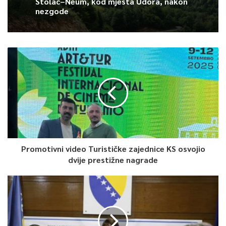
Stolac–Neum, kod mjesta Udora, nakon
nezgode
Ovim rezultatom Lejla je još jednom potvrdila status jedne od
vodećih svjetskih maratonki, a do kraja sezone očekuje je još
jedan nastup kojim će zaključiti 2025. takmičarsku godinu.
0
Article Rating
Promotivni video Turističke zajednice KS osvojio
dvije prestižne nagrade