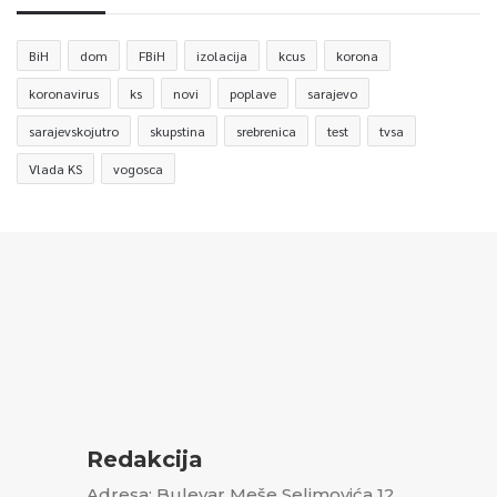
BiH
dom
FBiH
izolacija
kcus
korona
koronavirus
ks
novi
poplave
sarajevo
sarajevskojutro
skupstina
srebrenica
test
tvsa
Vlada KS
vogosca
Redakcija
Adresa: Bulevar Meše Selimovića 12,