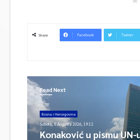
Facebook
Twitter
Share
Read Next
Bosna i Hercegovina
Subota, 8 Augusta 2026, 19:12
Konaković u pismu UN-u