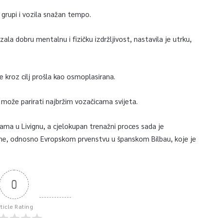
 grupi i vozila snažan tempo.
zala dobru mentalnu i fizičku izdržljivost, nastavila je utrku,
 je kroz cilj prošla kao osmoplasirana.
 može parirati najbržim vozačicama svijeta.
mama u Livignu, a cjelokupan trenažni proces sada je
e, odnosno Evropskom prvenstvu u španskom Bilbau, koje je
0
rticle Rating