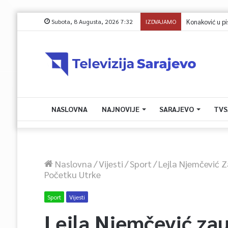
Subota, 8 Augusta, 2026 7:32
IZDVAJAMO
NASLOVNA
NAJNOVIJE
SARAJEVO
TVS
Naslovna
/
Vijesti
/
Sport
/
Lejla Njemčević 
Početku Utrke
Sport
Vijesti
Lejla Njemčević zau