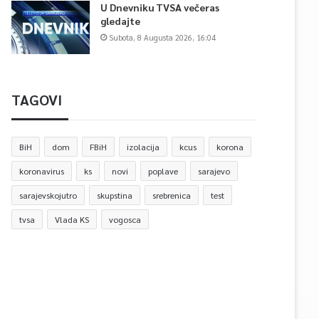
U Dnevniku TVSA večeras
gledajte
Subota, 8 Augusta 2026, 16:04
TAGOVI
BiH
dom
FBiH
izolacija
kcus
korona
koronavirus
ks
novi
poplave
sarajevo
sarajevskojutro
skupstina
srebrenica
test
tvsa
Vlada KS
vogosca