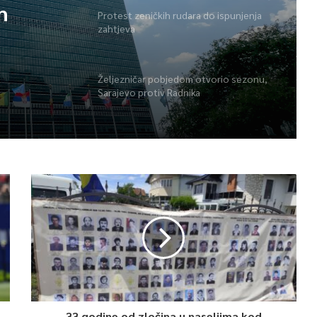
h
Protest zeničkih rudara do ispunjenja
zahtjeva
Željezničar pobjedom otvorio sezonu,
Sarajevo protiv Radnika
33 godine od zločina u naseljima kod