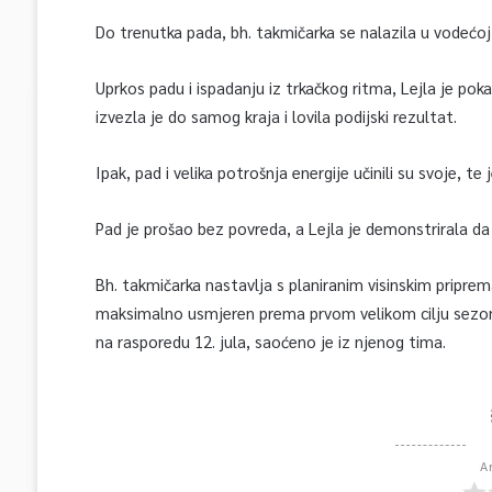
Do trenutka pada, bh. takmičarka se nalazila u vodećoj
Uprkos padu i ispadanju iz trkačkog ritma, Lejla je poka
izvezla je do samog kraja i lovila podijski rezultat.
Ipak, pad i velika potrošnja energije učinili su svoje, te
Pad je prošao bez povreda, a Lejla je demonstrirala da
Bh. takmičarka nastavlja s planiranim visinskim pripre
maksimalno usmjeren prema prvom velikom cilju sezon
na rasporedu 12. jula, saoćeno je iz njenog tima.
A