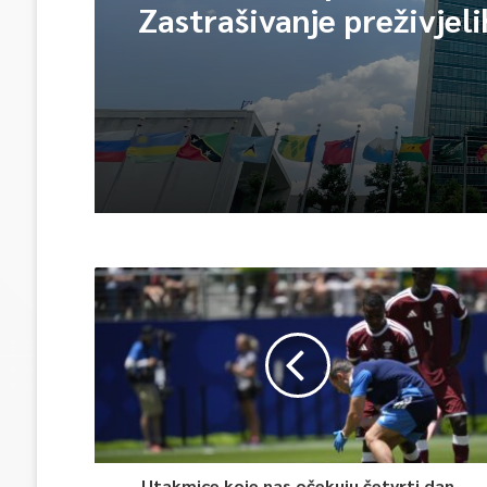
Zastrašivanje preživjeli
Utakmice koje nas očekuju četvrti dan