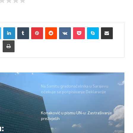
Na Samitu gradonačelnika u Sarajevu
očekuje se potpisivanje Deklaracije
Konaković u pismu UN-u: Zastrašivanje
preživjelih
: