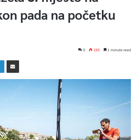
kon pada na početku
0
285
1 minute read