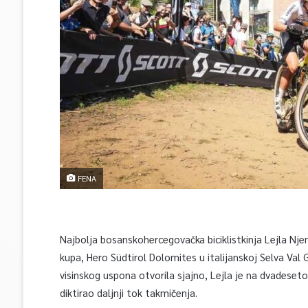
FENA
Najbolja bosanskohercegovačka biciklistkinja Lejla Nj
kupa, Hero Südtirol Dolomites u italijanskoj Selva Val
visinskog uspona otvorila sjajno, Lejla je na dvadeseto
diktirao daljnji tok takmičenja.