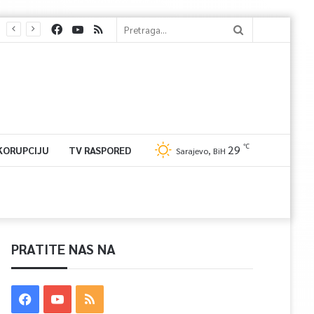
℃
29
 KORUPCIJU
TV RASPORED
Sarajevo, BiH
PRATITE NAS NA