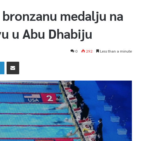
a bronzanu medalju na
u u Abu Dhabiju
0
292
Less than a minute