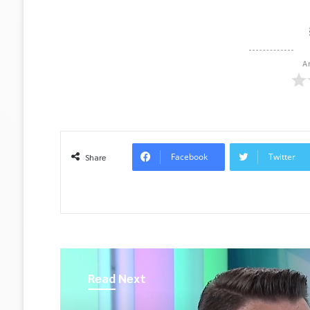
A
Facebook
Twitter
Share
Read Next