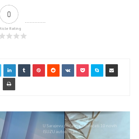
0
rticle Rating
U Sarajevu počelo saobraćati 10 novih
ISUZU autobusa