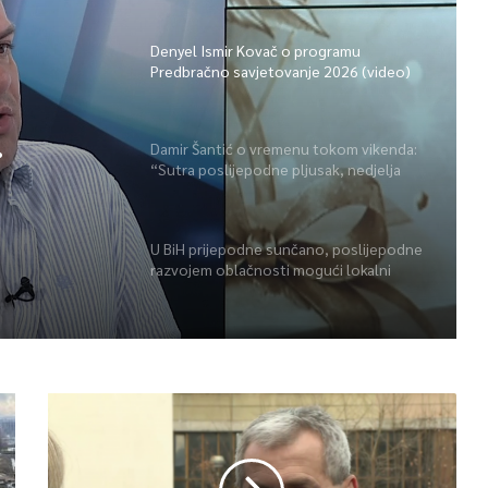
Denyel Ismir Kovač o programu
Predbračno savjetovanje 2026 (video)
Damir Šantić o vremenu tokom vikenda:
“Sutra poslijepodne pljusak, nedjelja
o)
lijepa” (video)
U BiH prijepodne sunčano, poslijepodne
razvojem oblačnosti mogući lokalni
pljuskovi i grmljavina