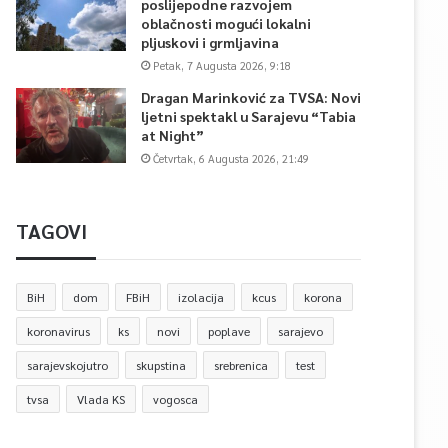
poslijepodne razvojem
oblačnosti mogući lokalni
pljuskovi i grmljavina
Petak, 7 Augusta 2026, 9:18
Dragan Marinković za TVSA: Novi
ljetni spektakl u Sarajevu “Tabia
at Night”
Četvrtak, 6 Augusta 2026, 21:49
TAGOVI
BiH
dom
FBiH
izolacija
kcus
korona
koronavirus
ks
novi
poplave
sarajevo
sarajevskojutro
skupstina
srebrenica
test
tvsa
Vlada KS
vogosca