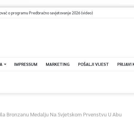
ač o programu Predbračno savjetovanje 2026 (video)
A
IMPRESSUM
MARKETING
POŠALJI VIJEST
PRIJAVI
ila Bronzanu Medalju Na Svjetskom Prvenstvu U Abu