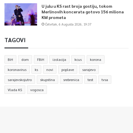
U julu u KS rast broja gostiju, tokom
Merlinovih koncerata gotovo 156 miliona
KM prometa
Četvrtak, 6 Augusta 2026, 19:37
TAGOVI
BiH
dom
FBiH
izolacija
kcus
korona
koronavirus
ks
novi
poplave
sarajevo
sarajevskojutro
skupstina
srebrenica
test
tvsa
Vlada KS
vogosca