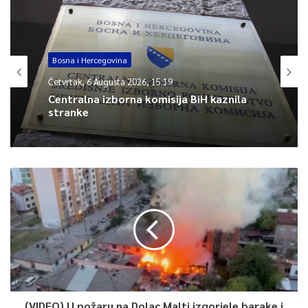
0
Article Rating
Bosna i Hercegovina
Četvrtak, 6 Augusta 2026, 15:19
Centralna izborna komisija BiH kaznila
stranke
(VIDEO) U požaru na Dolac Malti izgorjele barake i