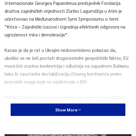
Internacionale Georgea Papandreua predsjednik Fondacija
društva zajedničkih vrijednosti Zlatko Lagumdžija u Atini je
učestvovao na Međunarodnom Symi Symposiumu o temi
“Kriza – Zajednički izazovi i izgradnja efektivnih odgovora na
ugroženost mira i demokracije”.
Kazao je da je rat u Ukrajini nedvosmisleno pokazao da,
ukoliko se ne želi postati drugorazredni geopolitički faktor, EU
mora biti znatno konkretnija i odlučnija na zapadnom Balkanu
kako bi zaustavila destabilizaciju čitavog kontinenta preko
proruskih snaga koje su najaktivnije u BiH.
Pretpostavka za stvarno pomirenje kao uvjet mira i održivog
ekonomskog razvoja je nedvosmislena osuda i pokopavanje
Show More
velikodržavnih projekata koje simbolizira genocid u Srebrenici,
istakao je Lagumdžija.