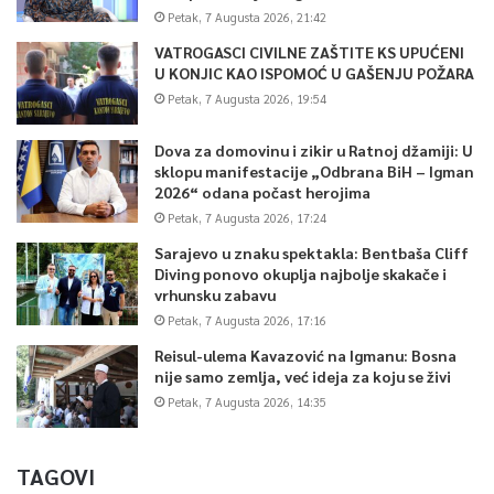
Petak, 7 Augusta 2026, 21:42
VATROGASCI CIVILNE ZAŠTITE KS UPUĆENI
U KONJIC KAO ISPOMOĆ U GAŠENJU POŽARA
Petak, 7 Augusta 2026, 19:54
Dova za domovinu i zikir u Ratnoj džamiji: U
sklopu manifestacije „Odbrana BiH – Igman
2026“ odana počast herojima
Petak, 7 Augusta 2026, 17:24
Sarajevo u znaku spektakla: Bentbaša Cliff
Diving ponovo okuplja najbolje skakače i
vrhunsku zabavu
Petak, 7 Augusta 2026, 17:16
Reisul-ulema Kavazović na Igmanu: Bosna
nije samo zemlja, već ideja za koju se živi
Petak, 7 Augusta 2026, 14:35
TAGOVI