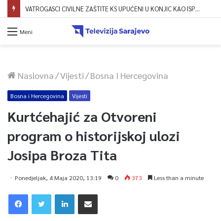
Dova za domovinu i zikir u Ratnoj džamiji: U sklopu manifestacije „Odbrana BiH – Igman 2026“ odana počast herojima
Meni
Naslovna
/
Vijesti
/
Bosna I Hercegovina
Bosna i Hercegovina
Vijesti
Kurtćehajić za Otvoreni
program o historijskoj ulozi
Josipa Broza Tita
Ponedjeljak, 4 Maja 2020, 13:19
0
373
Less than a minute