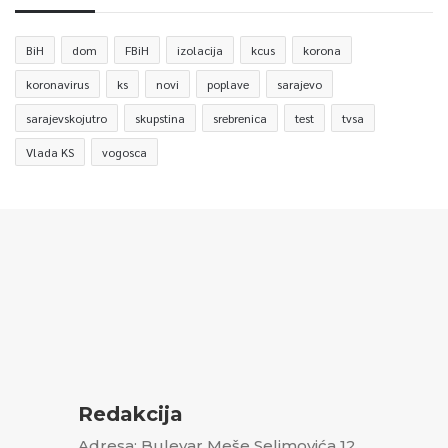
BiH
dom
FBiH
izolacija
kcus
korona
koronavirus
ks
novi
poplave
sarajevo
sarajevskojutro
skupstina
srebrenica
test
tvsa
Vlada KS
vogosca
Redakcija
Adresa: Bulevar Meše Selimovića 12,