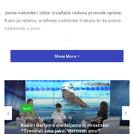
Javne nabavke i izbor izvođača radova provode općine.
Kako je rečeno, uređenje vodotoka trebalo bi da počne
najkasnije u junu.
0
Show More
Article Rating
Sport
Srijeda, 5 Augusta 2026, 21:06
Kapo i Barlov o medaljama iz Hrvatske:
“Trenirali smo jako. Vjerovali smo”