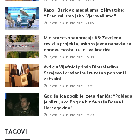
Kapo i Barlov o medaljama iz Hrvatske:
“Trenirali smo jako. Vjerovali smo”
Srijeda, 5 Augusta 2026, 21:06
Ministarstvo saobraćaja KS: Završena
revizija projekta, uskoro javna nabavka za
obnovu mosta u ulici Ive Andrića
Srijeda, 5 Augusta 2026, 19:18
Avdić u Vijećnici primio Dinu Merlina:
Sarajevo i građani su izuzetno ponosni i
zahvalni
Srijeda, 5 Augusta 2026, 17:51
Godišnjica pogibije Izeta Nanića: “Pobjeda
je blizu, ako Bog da bit će naša Bosna i
Hercegovina”
Srijeda, 5 Augusta 2026, 15:49
TAGOVI