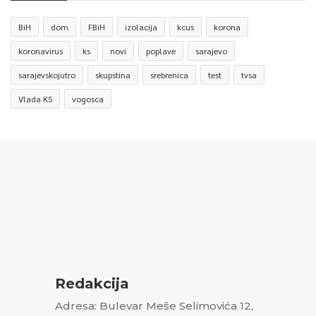
BiH
dom
FBiH
izolacija
kcus
korona
koronavirus
ks
novi
poplave
sarajevo
sarajevskojutro
skupstina
srebrenica
test
tvsa
Vlada KS
vogosca
Redakcija
Adresa: Bulevar Meše Selimovića 12,