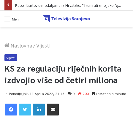
Kapo i Barlov o medaljama iz Hrvatske: “Trenirali smo jako. Vjerovali smo”
Meni
Naslovna
/
Vijesti
Vijesti
KS za regulaciju riječnih korita
izdvojio više od četiri miliona
Ponedjeljak, 11 Aprila 2022, 21:13
0
200
Less than a minute