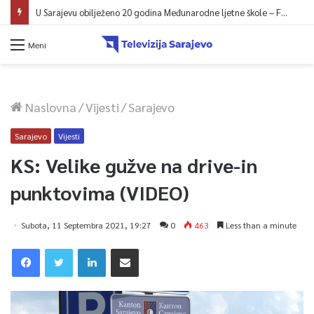
U Sarajevu počelo saobraćati 10 novih ISUZU autobusa
Meni
Naslovna
/
Vijesti
/
Sarajevo
Sarajevo
Vijesti
KS: Velike gužve na drive-in
punktovima (VIDEO)
Subota, 11 Septembra 2021, 19:27
0
463
Less than a minute