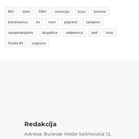
BiH
dom
FBiH
izolacija
kcus
korona
koronavirus
ks
novi
poplave
sarajevo
sarajevskojutro
skupstina
srebrenica
test
tvsa
Vlada KS
vogosca
Redakcija
Adresa: Bulevar Meše Selimovića 12,