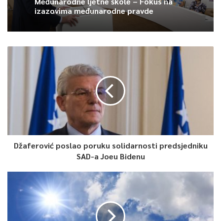
Međunarodne ljetne škole – Fokus na
Article Rating
izazovima međunarodne pravde
Džaferović poslao poruku solidarnosti predsjedniku
SAD-a Joeu Bidenu