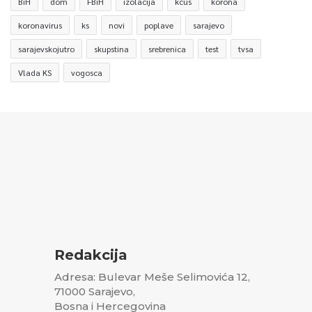
BiH
dom
FBiH
izolacija
kcus
korona
koronavirus
ks
novi
poplave
sarajevo
sarajevskojutro
skupstina
srebrenica
test
tvsa
Vlada KS
vogosca
Redakcija
Adresa: Bulevar Meše Selimovića 12,
71000 Sarajevo,
Bosna i Hercegovina