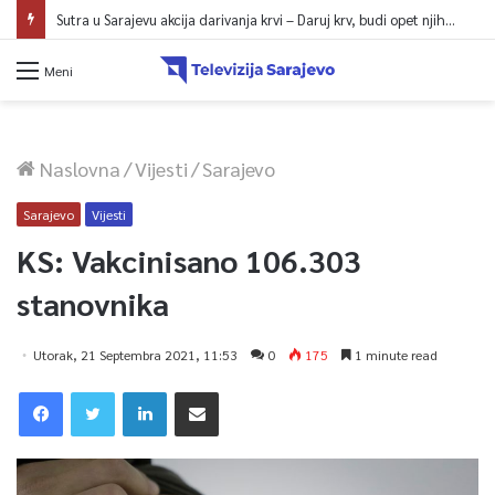
Sutra u Sarajevu akcija darivanja krvi – Daruj krv, budi opet njihov heroj
Meni
Naslovna
/
Vijesti
/
Sarajevo
Sarajevo
Vijesti
KS: Vakcinisano 106.303
stanovnika
Utorak, 21 Septembra 2021, 11:53
0
175
1 minute read