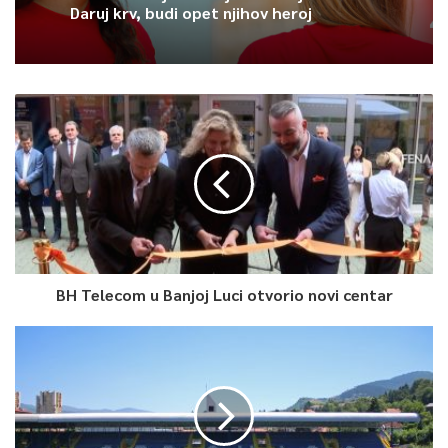
pacijenata sa Covid-19 infekcijom, njih 13,3 posto je u
Daruj krv, budi opet njihov heroj
potpunosti vakcinisano, a 86,7 pacijenata posto nisu
vakcinisani, saopćeno je iz Službe za protokol i press KS.
0
Article Rating
BH Telecom u Banjoj Luci otvorio novi centar