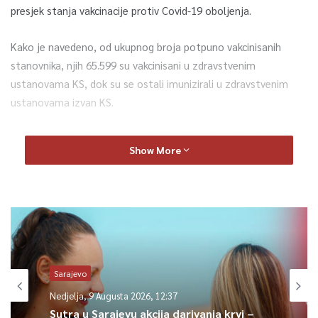
presjek stanja vakcinacije protiv Covid-19 oboljenja.
Kako je navedeno, od ukupnog broja potpuno vakcinisanih
stanovnika, njih 65.599 su vakcinisani u zdravstvenim
ustanovama KS, dok su se ostali imunizirali u zdravstvenim
ustanovama izvan KS.
Od ukupnog broja potpuno vakcinisanih, najmanji broj čine
Show More
osobe starosne dobi 19-25 godina, svega njih 5.026 ili 4,7
posto stanovništva.
U KS-u trenutno čeka na revakcinaciju 53.377 osoba. Na osnovu
ovih podataka, te prema planu i dinamici revakcinacije, očekuje
se da će u narednih mjesec dana u potpunosti biti vakcinisano
više od 48 posto punoljetnih građana Kantona Sarajevo.
Sarajevo
Nedjelja, 9 Augusta 2026, 12:37
Prema podacima ZZJZ KS, od ukupno 211 hospitaliziranih
Sutra u Sarajevu akcija darivanja krvi –