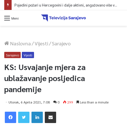
Pojedini požari u Hercegovini i dalje aktivni, angažovano više vatrogasaca i helikopter
Meni
Naslovna
/
Vijesti
/
Sarajevo
Sarajevo
Vijesti
KS: Usvajanje mjera za
ublažavanje posljedica
pandemije
Utorak, 6 Aprila 2021, 7:08
0
299
Less than a minute