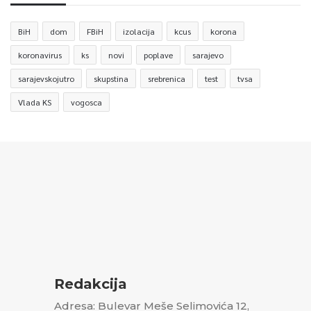
BiH
dom
FBiH
izolacija
kcus
korona
koronavirus
ks
novi
poplave
sarajevo
sarajevskojutro
skupstina
srebrenica
test
tvsa
Vlada KS
vogosca
Redakcija
Adresa: Bulevar Meše Selimovića 12,