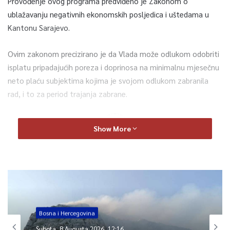
Provođenje ovog programa predviđeno je Zakonom o
ublažavanju negativnih ekonomskih posljedica i uštedama u
Kantonu Sarajevo.
Ovim zakonom precizirano je da Vlada može odlukom odobriti
isplatu pripadajućih poreza i doprinosa na minimalnu mjesečnu
neto plaću subjektima kojima je svojom odlukom zabranila
rad, i to za period trajanja zabrane.
0
Show More
Article Rating
Bosna i Hercegovina
Subota, 8 Augusta 2026, 12:16