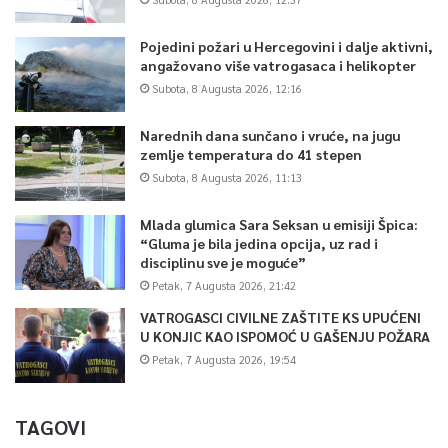
Pojedini požari u Hercegovini i dalje aktivni,
angažovano više vatrogasaca i helikopter
Subota, 8 Augusta 2026, 12:16
Narednih dana sunčano i vruće, na jugu
zemlje temperatura do 41 stepen
Subota, 8 Augusta 2026, 11:13
Mlada glumica Sara Seksan u emisiji Špica:
“Gluma je bila jedina opcija, uz rad i
disciplinu sve je moguće”
Petak, 7 Augusta 2026, 21:42
VATROGASCI CIVILNE ZAŠTITE KS UPUĆENI
U KONJIC KAO ISPOMOĆ U GAŠENJU POŽARA
Petak, 7 Augusta 2026, 19:54
TAGOVI