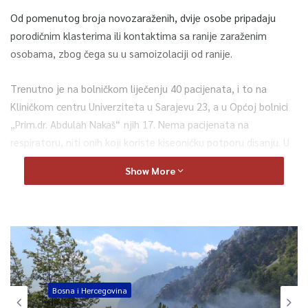
Od pomenutog broja novozaraženih, dvije osobe pripadaju
porodičnim klasterima ili kontaktima sa ranije zaraženim
osobama, zbog čega su u samoizolaciji od ranije.
Trenutno je na bolničkom liječenju 40 pacijenata, i to na
Kliničkom centru Univerziteta u Sarajevu 23, a u Općoj bolnici
„Prim.dr. Abdulah Nakaš“ njih 17. Nema pacijenata na
respiratoru, niti onih koji koriste kiseoničku potporu disanju. U
protekla 24 sata, sa bolničkog liječenja je otpuštena jedna
Show More
osoba.
Kanton Sarajevo danas bilježi 134 aktivna slučaja Covid-19
infekcije. U samoizolaciji se trenutno nalaze 804 osobe. Od
početka pandemije u Kantonu Sarajevo je evidentirano ukupno
52.638 osoba zaraženih koronavirusom i 51.220 izliječenih.
Bosna i Hercegovina
Prema podacima Zavoda za javno zdravstvo KS, u proteklih