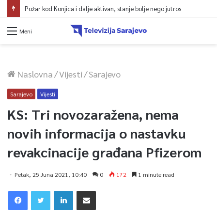
Požar kod Konjica i dalje aktivan, stanje bolje nego jutros
Meni
Naslovna
/
Vijesti
/
Sarajevo
Sarajevo
Vijesti
KS: Tri novozaražena, nema
novih informacija o nastavku
revakcinacije građana Pfizerom
Petak, 25 Juna 2021, 10:40
0
172
1 minute read