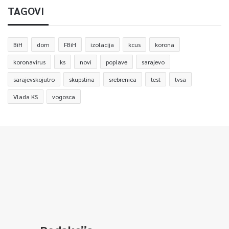
TAGOVI
BiH
dom
FBiH
izolacija
kcus
korona
koronavirus
ks
novi
poplave
sarajevo
sarajevskojutro
skupstina
srebrenica
test
tvsa
Vlada KS
vogosca