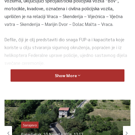
vozilima, uključujući specijalistička policijska vozila “Bov”,
motocikle, kvadove, označena i civilna policijska vozila,
upriličen je na relaciji Vraca – Skenderija – Vijećnica – Vječna
vatra – Skenderija – Marijin Dvor – Dolac Malta – Vraca.
Defile, čiji je cilj predstaviti dio snaga FUP-a i kapaciteta koje
koriste u cilju stvaranja sigurnog okruženja, popraćen je i iz
helikoptera Federalne uprave policije, ujedno sastavnog dijela
svečane ceremonije.
Show More
“Danas je naš dan i mi ćemo se danas kroz program, koji smo
pripremili, predstaviti javnosti, ko smo, šta smo i kojim
sredstvima raspolažemo. U defileu učestvuju sve organizacione
jedinice FUP-a”, kazao je za AA Nermin Šehović, uposlenik
Federalne uprave policije.
Prema njegovim riječima, zadovoljni su poslom kojim se bave.
Sarajevo
Ponedjeljak, 10 Augusta 2026, 12:12