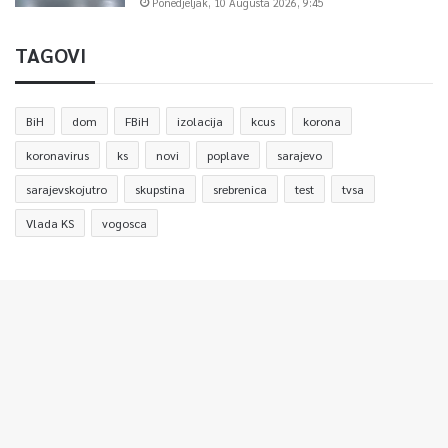
Ponedjeljak, 10 Augusta 2026, 9:45
TAGOVI
BiH
dom
FBiH
izolacija
kcus
korona
koronavirus
ks
novi
poplave
sarajevo
sarajevskojutro
skupstina
srebrenica
test
tvsa
Vlada KS
vogosca