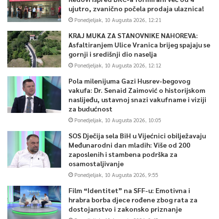
ujutro, zvanično počela prodaja ulaznica!
Ponedjeljak, 10 Augusta 2026, 12:21
KRAJ MUKA ZA STANOVNIKE NAHOREVA:
Asfaltiranjem Ulice Vranica brijeg spajaju se
gornji i središnji dio naselja
Ponedjeljak, 10 Augusta 2026, 12:12
Pola milenijuma Gazi Husrev-begovog
vakufa: Dr. Senaid Zaimović o historijskom
naslijeđu, ustavnoj snazi vakufname i viziji
za budućnost
Ponedjeljak, 10 Augusta 2026, 10:05
SOS Dječija sela BiH u Vijećnici obilježavaju
Međunarodni dan mladih: Više od 200
zaposlenih i stambena podrška za
osamostaljivanje
Ponedjeljak, 10 Augusta 2026, 9:55
Film “Identitet” na SFF-u: Emotivna i
hrabra borba djece rođene zbog rata za
dostojanstvo i zakonsko priznanje