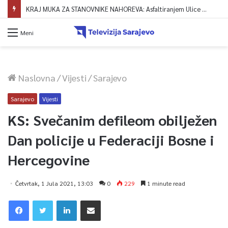
KRAJ MUKA ZA STANOVNIKE NAHOREVA: Asfaltiranjem Ulice Vranica brijeg spajaju se gornji i središnji dio naselja
Meni
Naslovna
/
Vijesti
/
Sarajevo
Sarajevo
Vijesti
KS: Svečanim defileom obilježen
Dan policije u Federaciji Bosne i
Hercegovine
Četvrtak, 1 Jula 2021, 13:03
0
229
1 minute read