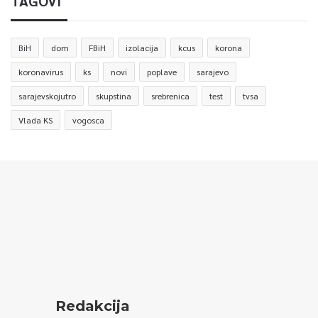
TAGOVI
BiH
dom
FBiH
izolacija
kcus
korona
koronavirus
ks
novi
poplave
sarajevo
sarajevskojutro
skupstina
srebrenica
test
tvsa
Vlada KS
vogosca
Redakcija