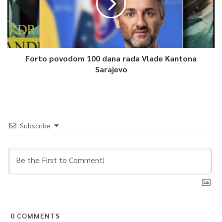
na čvrsto gorivo sa toplotnim pumpama.
Detaljne upute o narednim koracima i rokovima, korisnici (oni
kojima je odobrena subvencija) će dobiti putem pošte na kućnu
adresu u roku od 15 dana od dana objavljivanja ove rang liste.
Forto povodom 100 dana rada Vlade Kantona
Sarajevo
Korisnici, kojima je odobrena subvencija, a ne dobiju pismo u
navedenom roku, mogu se javiti na email:
JavniPoziv@undp.onmicrosoft.com.
Svima koji ne postupe prema dobijenim uputama u rokovima
Subscribe
koji će biti navedeni u obavijesti, subvencija će se otkazati, a
sredstva će se usmjeriti na druge korisnike u skladu sa rang
listom. Svi upiti u vezi sa realizacijom navedenog Javnog
poziva se mogu uputiti na navedenu email adresu, saopćeno je
iz Službe za protokol i press KS.
0
COMMENTS
0