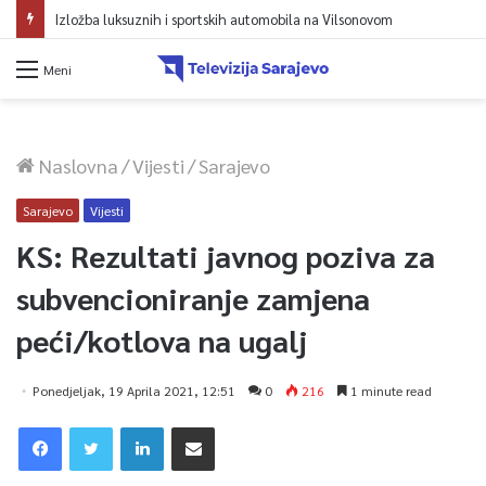
Izložba luksuznih i sportskih automobila na Vilsonovom
Meni
Naslovna
/
Vijesti
/
Sarajevo
Sarajevo
Vijesti
KS: Rezultati javnog poziva za
subvencioniranje zamjena
peći/kotlova na ugalj
Ponedjeljak, 19 Aprila 2021, 12:51
0
216
1 minute read