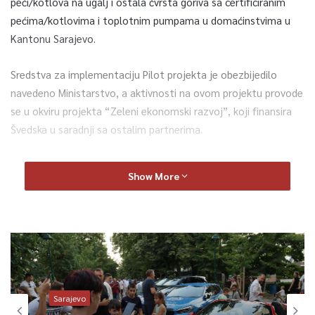
peći/kotlova na ugalj i ostala čvrsta goriva sa certificiranim
pećima/kotlovima i toplotnim pumpama u domaćinstvima u
Kantonu Sarajevo.
Sredstva za implementaciju Pilot projekta je obezbijedilo
navedeno Ministarstvo, a aktivnosti na ovom projektu provode
se u okviru projekta “Zeleni ekonomski razvoj”, koji finansira
Švedska u saradnji sa ostalim partnerima.
U skladu sa modelom Pilot projekta, 4. januara ove godine
Show More
objavljen je “Javni poziv vlasnicima individualnih stambenih
objekata sa područja Kantona Sarajevo za subvencioniranje
zamjene peći/kotlova na ugalj i ostala čvrsta goriva sa
certificiranim pećima/kotlovima i toplotnim pumpama”, na koji
je odaziv građana bio izuzetno velik.
Radna grupa je pregledala sve pristigle aplikacije, te potpune
Sarajevo
bodovala prema kriterijima datim u Javnom pozivu. Rang lista