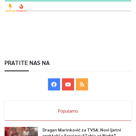
Article Rating
PRATITE NAS NA
Popularno
Dragan Marinković za TVSA: Novi ljetni
spektakl u Sarajevu “Tabia at Night”