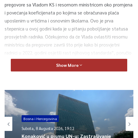
pregovore sa Vladom KS i resornom ministricom oko promjena
i povećanja koeficijenata po kojima se obračunava plaća
uposlenim u vrtićima i osnovnim školama. Ovo je prva
stepenica u ovoj godini kada je u pitanju poboljšanje statusa
prosvjetnih radnika. Očekujemo da će Vlada ovlastiti resornu
ministricu da pregovore završi što prije kako bi prosvjetni
radnici u 2022. godini osjetili rast njihovog standarda“, poručio
je sa današnjeg potpisivanja Saudin Sivro, predsjednik Sindikata
Show More
osnovnog odgoja i obrazovanja KS.
Danas je potpisan i sporazum o obračunu osnovice plate za
uposlenike MUP KS i Uprave policije gdje je takođe osnovica
utvrđena u iznosu od 330 KM.
Kako ističe predsjednik Sidikata policije KS Sadik Ećo, ovo nije
Bosna i Hercegovina
veliko povećanje, a sporazum se potpisuje nakon što je Vlada
Subota, 8 Augusta 2026, 19:12
donijela odluku za ovu osnovicu.
Konaković u pismu UN-u: Zastrašivanje