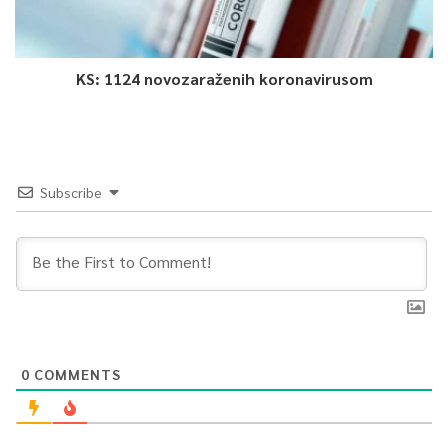
0
KS: 1124 novozaraženih koronavirusom
Article Rating
Subscribe
0
COMMENTS