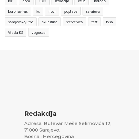
BiH
dom
FBiH
izolacija
kcus
korona
koronavirus
ks
novi
poplave
sarajevo
sarajevskojutro
skupstina
srebrenica
test
tvsa
Vlada KS
vogosca
Redakcija
Adresa: Bulevar Meše Selimovića 12,
71000 Sarajevo,
Bosna i Hercegovina