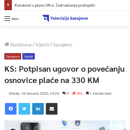
Konaković u pismu UN-u: Zastrašivanje preživjelih
Meni
Naslovna
/
Vijesti
/
Sarajevo
Sarajevo
Vijesti
KS: Potpisan ugovor o povećanju
osnovice plaće na 330 KM
Utorak, 18 Januara 2022, 10:24
0
456
1 minute read