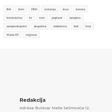
BiH
dom
FBiH
izolacija
kcus
korona
koronavirus
ks
novi
poplave
sarajevo
sarajevskojutro
skupstina
srebrenica
test
tvsa
Vlada KS
vogosca
Redakcija
Adresa: Bulevar Meše Selimovića 12,