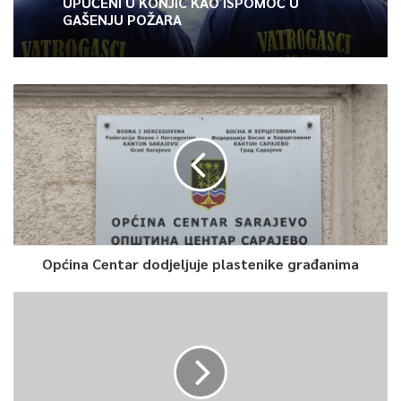
UPUĆENI U KONJIC KAO ISPOMOĆ U
GAŠENJU POŽARA
Općina Centar dodjeljuje plastenike građanima