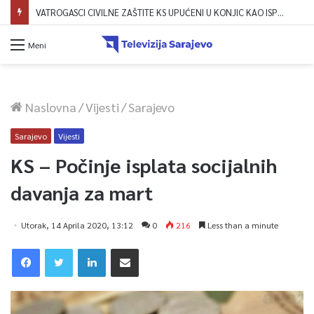
VATROGASCI CIVILNE ZAŠTITE KS UPUĆENI U KONJIC KAO ISPOMOĆ U GAŠENJU POŽARA
Meni
Naslovna
/
Vijesti
/
Sarajevo
Sarajevo
Vijesti
KS – Počinje isplata socijalnih
davanja za mart
Utorak, 14 Aprila 2020, 13:12
0
216
Less than a minute