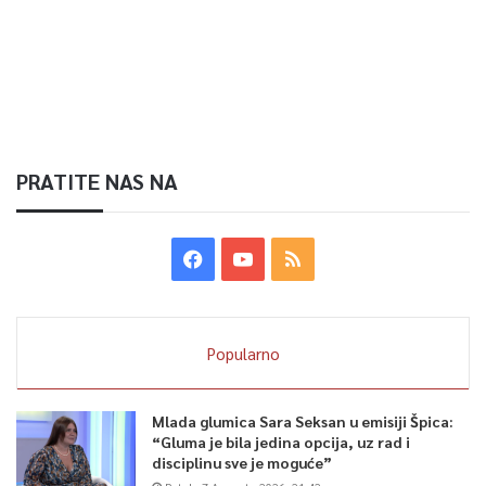
PRATITE NAS NA
Popularno
Mlada glumica Sara Seksan u emisiji Špica:
“Gluma je bila jedina opcija, uz rad i
disciplinu sve je moguće”