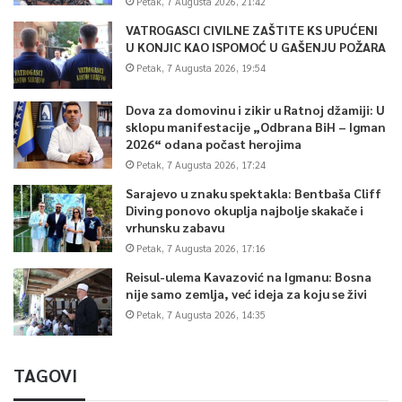
Petak, 7 Augusta 2026, 21:42
VATROGASCI CIVILNE ZAŠTITE KS UPUĆENI
U KONJIC KAO ISPOMOĆ U GAŠENJU POŽARA
Petak, 7 Augusta 2026, 19:54
Dova za domovinu i zikir u Ratnoj džamiji: U
sklopu manifestacije „Odbrana BiH – Igman
2026“ odana počast herojima
Petak, 7 Augusta 2026, 17:24
Sarajevo u znaku spektakla: Bentbaša Cliff
Diving ponovo okuplja najbolje skakače i
vrhunsku zabavu
Petak, 7 Augusta 2026, 17:16
Reisul-ulema Kavazović na Igmanu: Bosna
nije samo zemlja, već ideja za koju se živi
Petak, 7 Augusta 2026, 14:35
TAGOVI