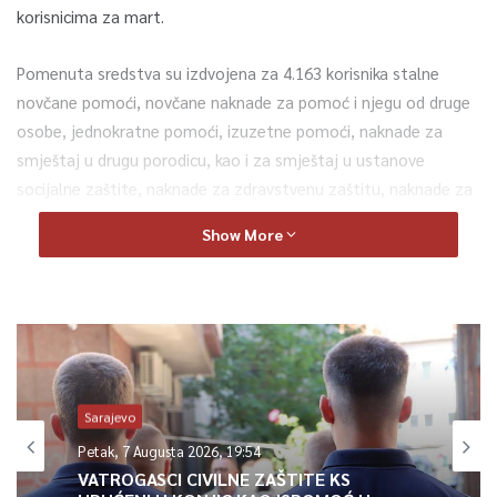
korisnicima za mart.
Pomenuta sredstva su izdvojena za 4.163 korisnika stalne
novčane pomoći, novčane naknade za pomoć i njegu od druge
osobe, jednokratne pomoći, izuzetne pomoći, naknade za
smještaj u drugu porodicu, kao i za smještaj u ustanove
socijalne zaštite, naknade za zdravstvenu zaštitu, naknade za
osposobljavanje za život i rad i refundaciju ljekarskih pregleda,
Show More
saopćeno je iz Press službe KS.
0
Article Rating
Sarajevo
Petak, 7 Augusta 2026, 19:54
VATROGASCI CIVILNE ZAŠTITE KS