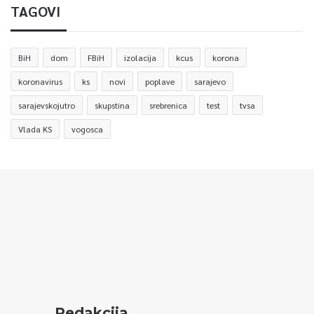
TAGOVI
BiH
dom
FBiH
izolacija
kcus
korona
koronavirus
ks
novi
poplave
sarajevo
sarajevskojutro
skupstina
srebrenica
test
tvsa
Vlada KS
vogosca
Redakcija