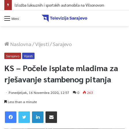
Izložba luksuznih i sportskih automobila na Vilsonovom
Meni
Naslovna
/
Vijesti
/
Sarajevo
Sarajevo
Vijesti
KS – Počele isplate mladima za
rješavanje stambenog pitanja
Ponedjeljak, 16 Novembra 2020, 12:57
0
263
Less than a minute