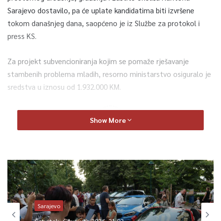
Sarajevo dostavilo, pa će uplate kandidatima biti izvršene
tokom današnjeg dana, saopćeno je iz Službe za protokol i
press KS.
Za projekt subvencioniranja kojim se pomaže rješavanje
stambenih problema mladih, resorno ministarstvo osiguralo je
sredstva u iznosu od 1.932.000 KM.
0
Show More
Article Rating
Sarajevo