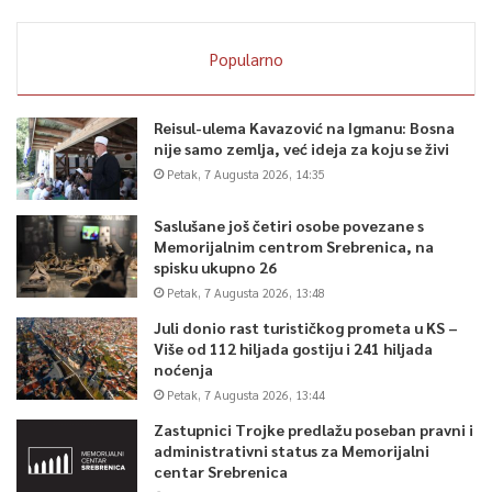
Popularno
Reisul-ulema Kavazović na Igmanu: Bosna
nije samo zemlja, već ideja za koju se živi
Petak, 7 Augusta 2026, 14:35
Saslušane još četiri osobe povezane s
Memorijalnim centrom Srebrenica, na
spisku ukupno 26
Petak, 7 Augusta 2026, 13:48
Juli donio rast turističkog prometa u KS –
Više od 112 hiljada gostiju i 241 hiljada
noćenja
Petak, 7 Augusta 2026, 13:44
Zastupnici Trojke predlažu poseban pravni i
administrativni status za Memorijalni
centar Srebrenica