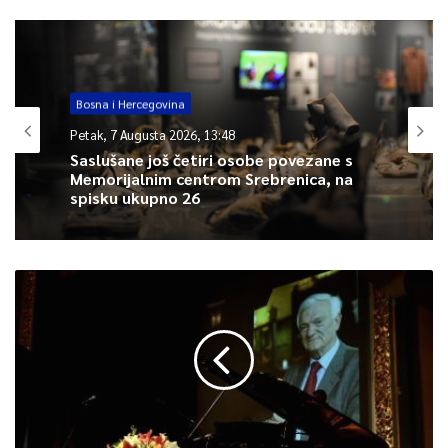
godini.
U odgovoru Vlade FBiH, koji je zaprimilo Ministarstvo privrede
KS, stoji da se Vlada FBiH na sjednici održanoj 25. marta 2021.
godine izjasnila da ne prihvata inicijativu.
Bosna i Hercegovina
Petak, 7 Augusta 2026, 13:48
U obrazloženju se navodi da od 1. januara 2009. godine, kada je
Saslušane još četiri osobe povezane s
Memorijalnim centrom Srebrenica, na
stupio na snagu Zakon o porezu na dohodak, u FBiH je u
spisku ukupno 26
primjeni bruto sistem oporezivanja.
– Kako obrtnici ostvaruju dohodak i poreski su obveznici, a ne
isplaćuje im se plaća koja je osnov za obračun doprinosa, onda
je Zakonom propisan način utvrđivanja osnovice za obračun
doprinosa obrtnika, a ministar finansija krajem tekuće za
narednu godinu propisuje mjesečne osnovice za obračun
doprinosa, i to na bazi prosjeka bruto plaća isplaćenih u FBiH
za prvih devet mjeseci prethodne godine – navedeno je u
obrazloženju Vlade FBiH.