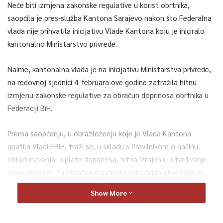
Neće biti izmjena zakonske regulative u korist obrtnika,
saopćila je pres-služba Kantona Sarajevo nakon što Federalna
vlada nije prihvatila inicijativu Vlade Kantona koju je iniciralo
kantonalno Ministarstvo privrede.
Naime, kantonalna vlada je na inicijativu Ministarstva privrede,
na redovnoj sjednici 4. februara ove godine zatražila hitnu
izmjenu zakonske regulative za obračun doprinosa obrtnika u
Federaciji BiH.
Prema saopćenju, u obrazloženju koje je Vlada Kantona
uputila Vladi FBiH, traži se, u skladu s Pravilnikom o načinu
obračunavanja i uplate doprinosa, hitna izmjena i utvrđivanje
nove osnovice za obračun doprinosa određenih obveznika za
2021. godinu, te vezivanje osnovica obrtnika za minimalnu
Show More
satnicu a ne prosječnu plaću, kako bi se izbjeglo eventualno
povećanje iznosa doprinosa za obrtnike u Federaciji BiH u 2021.