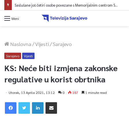
Saslušane još četiri osobe povezane s Memorijalnim centrom Srebrenica, na spisku ukupno 26
Meni
Naslovna
/
Vijesti
/
Sarajevo
Sarajevo
Vijesti
KS: Neće biti izmjena zakonske
regulative u korist obrtnika
Utorak, 13 Aprila 2021, 13:12
0
187
1 minute read