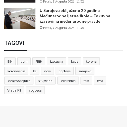
Petak, 7 Augusta 2026, 11:52
U Sarajevu obilježeno 20 godina
Međunarodne ljetne škole – Fokus na
izazovima međunarodne pravde
Petak, 7 Augusta 2026, 11:45
TAGOVI
BiH
dom
FBiH
izolacija
kcus
korona
koronavirus
ks
novi
poplave
sarajevo
sarajevskojutro
skupstina
srebrenica
test
tvsa
Vlada KS
vogosca