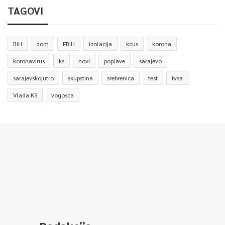
TAGOVI
BiH
dom
FBiH
izolacija
kcus
korona
koronavirus
ks
novi
poplave
sarajevo
sarajevskojutro
skupstina
srebrenica
test
tvsa
Vlada KS
vogosca