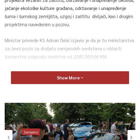
jačanje ekološke kulture građana, održavanje i unapređenje
šuma i šumskog zemljišta, uzgoj i zaštitu divljači, kao i drugim
projektima navedenim u pozivu.
Ministar privrede KS Adnan Delić izjavio je da je to ministarstvo
za Javni poziv za dodjelu namjenskih sredstava u oblasti
šumarstva osiguralo sredstva od 2.581.559,66 KM.
– Sredstva su namjenska, a pravo na učešće u ovom pozivu
Show More
imaju KJP Sarajevo – šume, KJU za zaštićena područja, fizička
lica, odnosno vlasnici privatnih šuma i šumskog zemljišta, te
obrazovne ustanove, udruženja i fondacije koji svojim
djelovanjem obuhvataju programe navedene u pozivu, a imaju
sjedišta i realizuju svoje programe na području Kantona
Sarajevo – istakao je Delić.
Sarajevo
Pojašnjenja vezana za kriterije i pravila učešća u javnom pozivu,