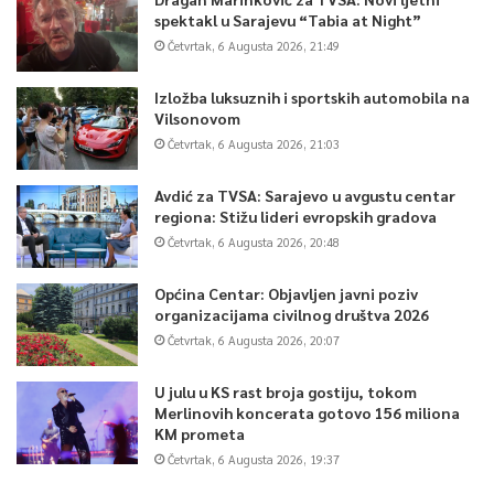
spektakl u Sarajevu “Tabia at Night”
Četvrtak, 6 Augusta 2026, 21:49
Izložba luksuznih i sportskih automobila na
Vilsonovom
Četvrtak, 6 Augusta 2026, 21:03
Avdić za TVSA: Sarajevo u avgustu centar
regiona: Stižu lideri evropskih gradova
Četvrtak, 6 Augusta 2026, 20:48
Općina Centar: Objavljen javni poziv
organizacijama civilnog društva 2026
Četvrtak, 6 Augusta 2026, 20:07
U julu u KS rast broja gostiju, tokom
Merlinovih koncerata gotovo 156 miliona
KM prometa
Četvrtak, 6 Augusta 2026, 19:37