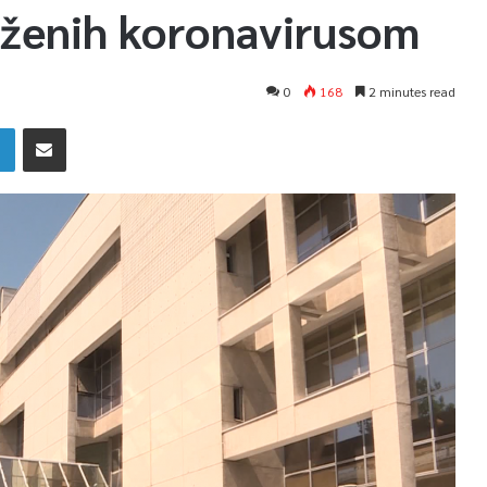
aženih koronavirusom
0
168
2 minutes read