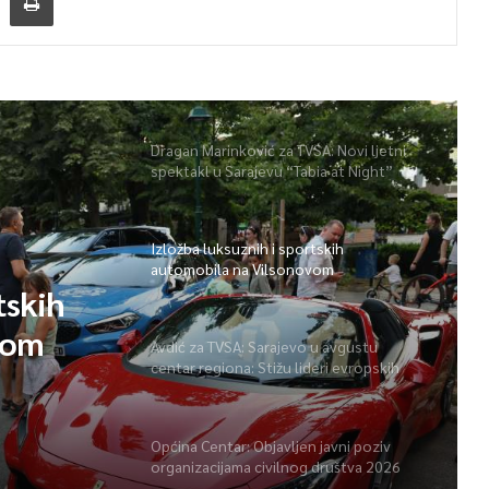
Dragan Marinković za TVSA: Novi ljetni
spektakl u Sarajevu “Tabia at Night”
Izložba luksuznih i sportskih
automobila na Vilsonovom
tskih
vom
Avdić za TVSA: Sarajevo u avgustu
centar regiona: Stižu lideri evropskih
gradova
Općina Centar: Objavljen javni poziv
organizacijama civilnog društva 2026