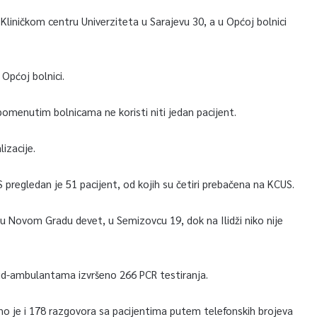
 Kliničkom centru Univerziteta u Sarajevu 30, a u Općoj bolnici
 Općoj bolnici.
pomenutim bolnicama ne koristi niti jedan pacijent.
izacije.
regledan je 51 pacijent, od kojih su četiri prebačena na KCUS.
 u Novom Gradu devet, u Semizovcu 19, dok na Ilidži niko nije
vid-ambulantama izvršeno 266 PCR testiranja.
jeno je i 178 razgovora sa pacijentima putem telefonskih brojeva