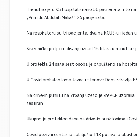
Trenutno je u KS hospitalizirano 56 pacijenata, i to na
„Prim.dr. Abdulah Nakaš“ 26 pacijenata.
Na respiratoru su tri pacijenta, dva na KCUS-u i jedan u
Kiseoničku potporu disanju iznad 15 litara u minuti u s
U protekla 24 sata šest osoba je otpušteno sa hospital
U Covid ambulantama Javne ustanove Dom zdravlja KS p
Na drive-in punktu na Vrbanji uzeto je 49 PCR uzoraka,
testiran.
Ukupno je proteklog dana na drive-in punktovima i Co
Covid pozivni centar je zabilježio 113 poziva, a obavl