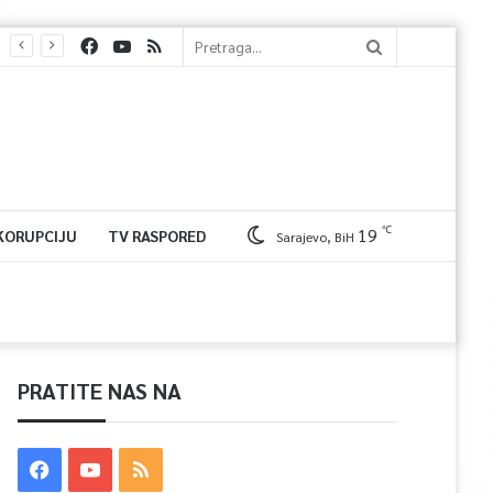
℃
19
 KORUPCIJU
TV RASPORED
Sarajevo, BiH
PRATITE NAS NA