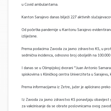
u Covid ambulantama.
Kanton Sarajevo danas bilježi 227 aktivnih slučajevacov
Od početka pandemije u Kantonu Sarajevo evidentirano
izliječene.
Prema podacima Zavoda za javno zdravstvo KS, u prote
sedmična incidenca, odnosno broj oboljelih na 100.000 
I danas se u Olimpijskoj dvorani “Juan Antonio Samara
spiskovima s Kliničkog centra Univerziteta u Sarajevu, k
Prema informacijama iz Zetre, jučer je aplicirano preko
Iz Zavoda za javno zdravstvo KS ponavljaju obavijest g
za vakcinisanje da se obrate poslovnicama ovog zavoda