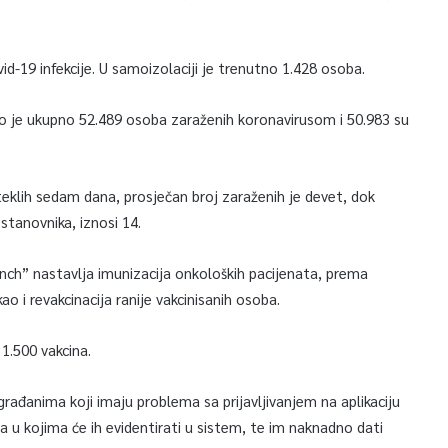
id-19 infekcije. U samoizolaciji je trenutno 1.428 osoba.
 je ukupno 52.489 osoba zaraženih koronavirusom i 50.983 su
klih sedam dana, prosječan broj zaraženih je devet, dok
stanovnika, iznosi 14.
nch” nastavlja imunizacija onkoloških pacijenata, prema
ao i revakcinacija ranije vakcinisanih osoba.
 1.500 vakcina.
rađanima koji imaju problema sa prijavljivanjem na aplikaciju
 u kojima će ih evidentirati u sistem, te im naknadno dati