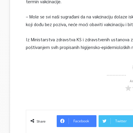
termin vakcinacije.
– Mole se svi naši sugrađani da na vakcinaciju dolaze is
koji dođu bez poziva, neće moći obaviti vakcinaciju i bi
Iz Ministarstva zdravstva KS i zdravstvenih ustanova z
poštivanjem svih propisanih higijensko-epidemioloških 
A
Facebook
Twitter
Share