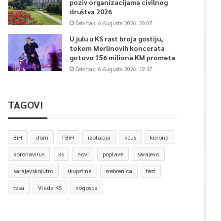
poziv organizacijama civilnog
društva 2026
Četvrtak, 6 Augusta 2026, 20:07
U julu u KS rast broja gostiju,
tokom Merlinovih koncerata
gotovo 156 miliona KM prometa
Četvrtak, 6 Augusta 2026, 19:37
TAGOVI
BiH
dom
FBiH
izolacija
kcus
korona
koronavirus
ks
novi
poplave
sarajevo
sarajevskojutro
skupstina
srebrenica
test
tvsa
Vlada KS
vogosca