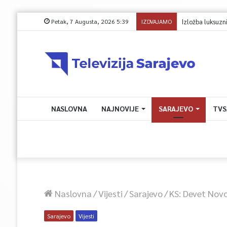
Petak, 7 Augusta, 2026 5:39
IZDVAJAMO
NASLOVNA
NAJNOVIJE
SARAJEVO
TVS
Naslovna
/
Vijesti
/
Sarajevo
/
KS: Devet Nov
Sarajevo
Vijesti