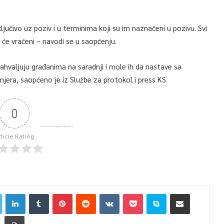
ključivo uz poziv i u terminima koji su im naznačeni u pozivu. Svi
t će vraćeni – navodi se u saopćenju.
ahvaljuju građanima na saradnji i mole ih da nastave sa
mjera, saopćeno je iz Službe za protokol i press KS.
0
rticle Rating