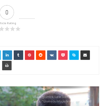
0
rticle Rating
Mlada glumica Sara Seksan u emisiji
Špica: “Gluma je bila jedina opcija, uz rad
i disciplinu sve je moguće”