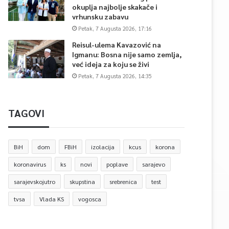
okuplja najbolje skakače i
vrhunsku zabavu
Petak, 7 Augusta 2026, 17:16
Reisul-ulema Kavazović na
Igmanu: Bosna nije samo zemlja,
već ideja za koju se živi
Petak, 7 Augusta 2026, 14:35
TAGOVI
BiH
dom
FBiH
izolacija
kcus
korona
koronavirus
ks
novi
poplave
sarajevo
sarajevskojutro
skupstina
srebrenica
test
tvsa
Vlada KS
vogosca