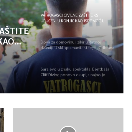
VATROGASCI CIVILNE ZAŠTITE KS
UPUĆENI U KONJIC KAO ISPOMOĆ U
GAŠENJU POŽARA
ZAŠTITE
KAO
Dova za domovinu i zikir u Ratnoj
džamiji: U sklopu manifestacije „Odbrana
POŽARA
BiH – Igman 2026“ odana počast
herojima
Sarajevo u znaku spektakla: Bentbaša
Cliff Diving ponovo okuplja najbolje
skakače i vrhunsku zabavu