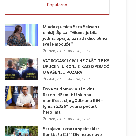
Popularno
Mlada glumica Sara Seksan u
emisiji Špica: “Gluma je bila
jedina opcija, uz rad i disciplinu
sve je moguće”
Petak, 7 Augusta 2026, 21:42
VATROGASCI CIVILNE ZAŠTITE KS
UPUĆENI U KONJIC KAO ISPOMOĆ
U GAŠENJU POŽARA
Petak, 7 Augusta 2026, 19:54
Dova za domovinu i zikir u
Ratnoj džamiji: U sklopu
manifestacije „Odbrana BiH –
Igman 2026“ odana počast
herojima
Petak, 7 Augusta 2026, 17:24
Sarajevo u znaku spektakla:
Bentbaša Cliff Diving ponovo