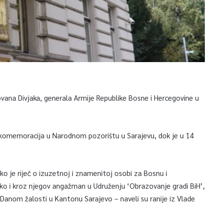
vana Divjaka, generala Armije Republike Bosne i Hercegovine u
 komemoracija u Narodnom pozorištu u Sarajevu, dok je u 14
ako je riječ o izuzetnoj i znamenitoj osobi za Bosnu i
ko i kroz njegov angažman u Udruženju ‘Obrazovanje gradi BiH’,
i Danom žalosti u Kantonu Sarajevo – naveli su ranije iz Vlade