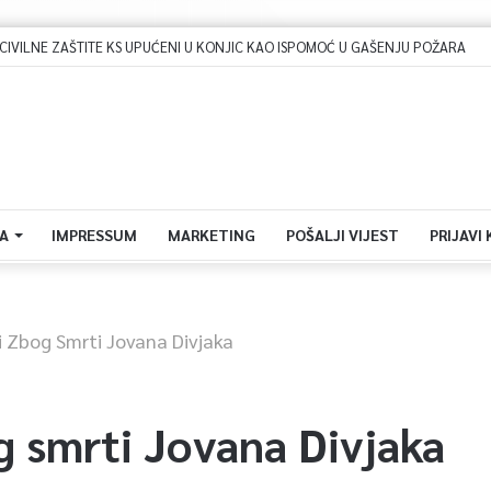
ILNE ZAŠTITE KS UPUĆENI U KONJIC KAO ISPOMOĆ U GAŠENJU POŽARA
A
IMPRESSUM
MARKETING
POŠALJI VIJEST
PRIJAVI
i Zbog Smrti Jovana Divjaka
g smrti Jovana Divjaka