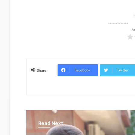
A
Facebook
Twitter
Share
Read Next