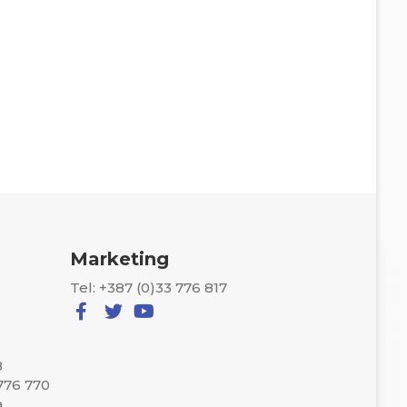
Marketing
Tel: +387 (0)33 776 817
8
 776 770
a