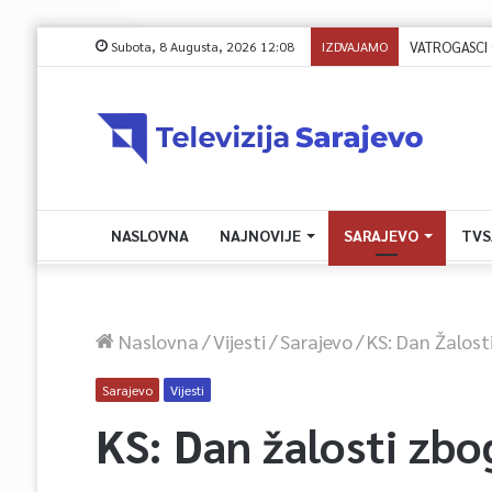
Subota, 8 Augusta, 2026 12:08
IZDVAJAMO
VATROGASCI CIV
NASLOVNA
NAJNOVIJE
SARAJEVO
TVS
Naslovna
/
Vijesti
/
Sarajevo
/
KS: Dan Žalost
Sarajevo
Vijesti
KS: Dan žalosti zbo