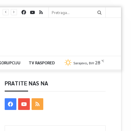
℃
28
 KORUPCIJU
TV RASPORED
Sarajevo, BiH
PRATITE NAS NA