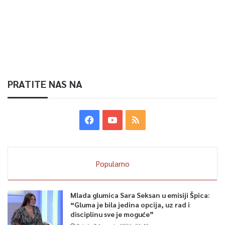
PRATITE NAS NA
Popularno
Mlada glumica Sara Seksan u emisiji Špica:
“Gluma je bila jedina opcija, uz rad i
disciplinu sve je moguće”