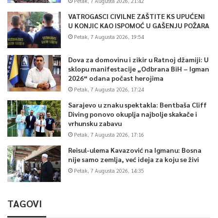
Petak, 7 Augusta 2026, 21:42
VATROGASCI CIVILNE ZAŠTITE KS UPUĆENI
U KONJIC KAO ISPOMOĆ U GAŠENJU POŽARA
Petak, 7 Augusta 2026, 19:54
Dova za domovinu i zikir u Ratnoj džamiji: U
sklopu manifestacije „Odbrana BiH – Igman
2026“ odana počast herojima
Petak, 7 Augusta 2026, 17:24
Sarajevo u znaku spektakla: Bentbaša Cliff
Diving ponovo okuplja najbolje skakače i
vrhunsku zabavu
Petak, 7 Augusta 2026, 17:16
Reisul-ulema Kavazović na Igmanu: Bosna
nije samo zemlja, već ideja za koju se živi
Petak, 7 Augusta 2026, 14:35
TAGOVI