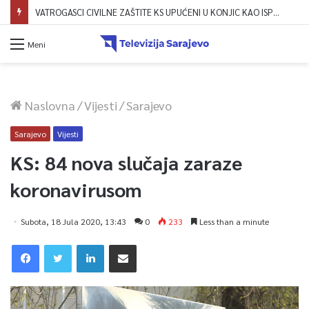
VATROGASCI CIVILNE ZAŠTITE KS UPUĆENI U KONJIC KAO ISPOMOĆ U GAŠENJU POŽARA
Meni
Naslovna
/
Vijesti
/
Sarajevo
Sarajevo
Vijesti
KS: 84 nova slučaja zaraze
koronavirusom
Subota, 18 Jula 2020, 13:43
0
233
Less than a minute