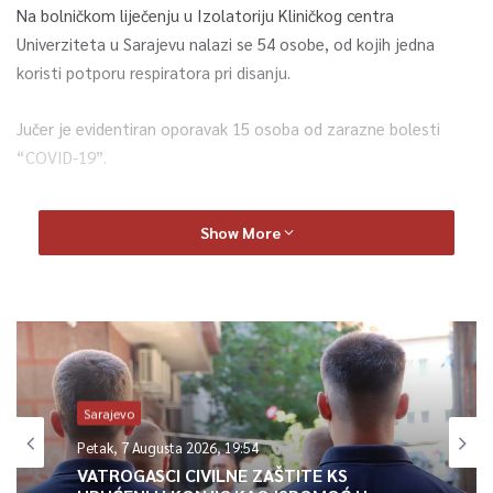
Na bolničkom liječenju u Izolatoriju Kliničkog centra
Univerziteta u Sarajevu nalazi se 54 osobe, od kojih jedna
koristi potporu respiratora pri disanju.
Jučer je evidentiran oporavak 15 osoba od zarazne bolesti
“COVID-19”.
U samoizolaciji se trenutno nalazi 1.403 osoba na području KS.
Show More
0
Article Rating
Sarajevo
Petak, 7 Augusta 2026, 19:54
VATROGASCI CIVILNE ZAŠTITE KS