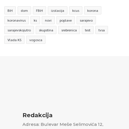
BiH
dom
FBiH
izolacija
kcus
korona
koronavirus
ks
novi
poplave
sarajevo
sarajevskojutro
skupstina
srebrenica
test
tvsa
Vlada KS
vogosca
Redakcija
Adresa: Bulevar Meše Selimovića 12,