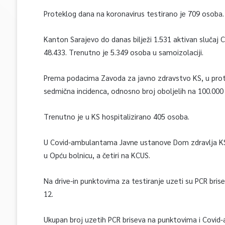
Proteklog dana na koronavirus testirano je 709 osoba.
Kanton Sarajevo do danas bilježi 1.531 aktivan slučaj CO
48.433. Trenutno je 5.349 osoba u samoizolaciji.
Prema podacima Zavoda za javno zdravstvo KS, u prote
sedmična incidenca, odnosno broj oboljelih na 100.000 
Trenutno je u KS hospitalizirano 405 osoba.
U Covid-ambulantama Javne ustanove Dom zdravlja KS 
u Opću bolnicu, a četiri na KCUS.
Na drive-in punktovima za testiranje uzeti su PCR brise
12.
Ukupan broj uzetih PCR briseva na punktovima i Covid-