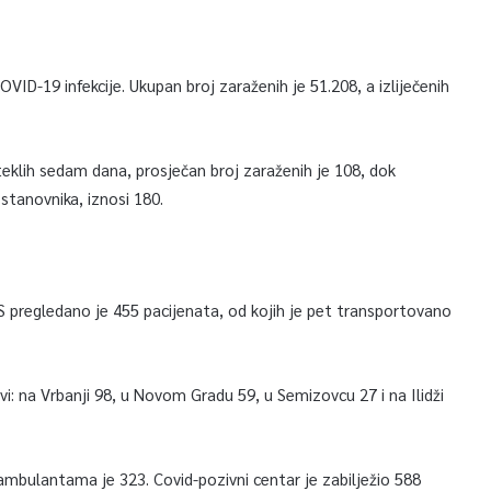
VID-19 infekcije. Ukupan broj zaraženih je 51.208, a izliječenih
klih sedam dana, prosječan broj zaraženih je 108, dok
stanovnika, iznosi 180.
pregledano je 455 pacijenata, od kojih je pet transportovano
vi: na Vrbanji 98, u Novom Gradu 59, u Semizovcu 27 i na Ilidži
ambulantama je 323. Covid-pozivni centar je zabilježio 588