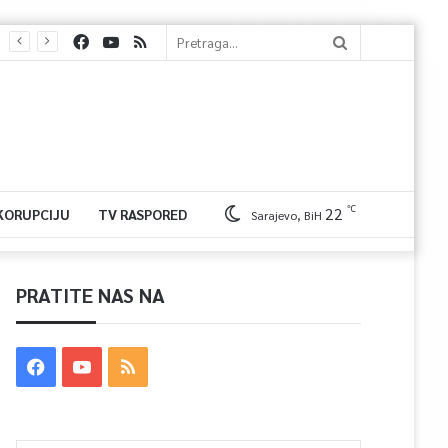
℃
22
 KORUPCIJU
TV RASPORED
Sarajevo, BiH
PRATITE NAS NA