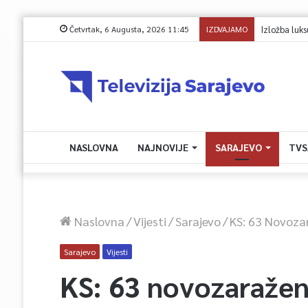
Četvrtak, 6 Augusta, 2026 11:45
IZDVAJAMO
Avdić za TVSA: 
NASLOVNA
NAJNOVIJE
SARAJEVO
TVS
Naslovna
/
Vijesti
/
Sarajevo
/
KS: 63 Novoza
Sarajevo
Vijesti
KS: 63 novozaraže