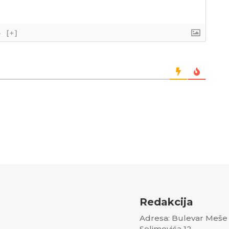
}
[+]
Redakcija
Adresa: Bulevar Meše
Selimovića 12,