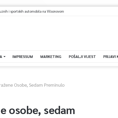
Sarajevo u avgustu centar regiona: Stižu lideri evropskih gradova
A
IMPRESSUM
MARKETING
POŠALJI VIJEST
PRIJAVI
ražene Osobe, Sedam Preminulo
ne osobe, sedam