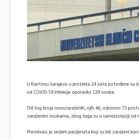
U Kantonu Sarajevo u protekla 24 sata potvrđene su 
od COVID-19 infekcije oporavilo 129 osoba.
Od tog broja novozaraženih, njih 46, odnosno 73 posto,
zaraženim osobama, zbog čega su u samoizolaciji od ra
Preminulo je sedam pacijenata koji su bili zaraženi ko