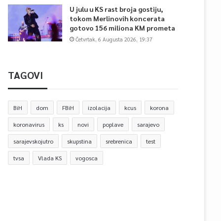
U julu u KS rast broja gostiju,
tokom Merlinovih koncerata
gotovo 156 miliona KM prometa
Četvrtak, 6 Augusta 2026, 19:37
TAGOVI
BiH
dom
FBiH
izolacija
kcus
korona
koronavirus
ks
novi
poplave
sarajevo
sarajevskojutro
skupstina
srebrenica
test
tvsa
Vlada KS
vogosca