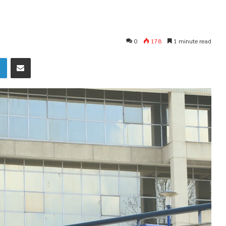
0
178
1 minute read