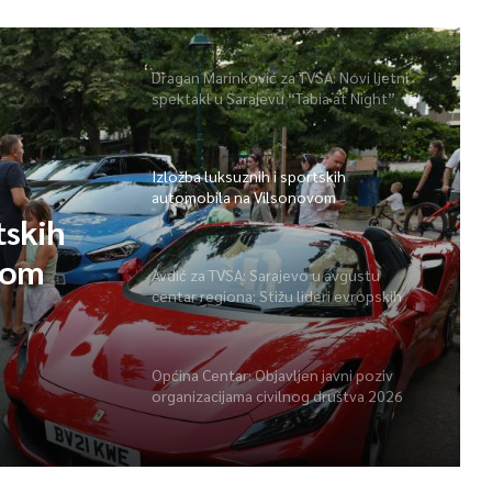
Dragan Marinković za TVSA: Novi ljetni
spektakl u Sarajevu “Tabia at Night”
Izložba luksuznih i sportskih
automobila na Vilsonovom
tskih
vom
Avdić za TVSA: Sarajevo u avgustu
centar regiona: Stižu lideri evropskih
gradova
Općina Centar: Objavljen javni poziv
organizacijama civilnog društva 2026