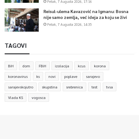
Petak, 7 Augusta 2026, 17:16
Reisul-ulema Kavazović na Igmanu: Bosna
nije samo zemlja, već ideja za koju se živi
Petak, 7 Augusta 2026, 14:35
TAGOVI
BiH
dom
FBiH
izolacija
kcus
korona
koronavirus
ks
novi
poplave
sarajevo
sarajevskojutro
skupstina
srebrenica
test
tvsa
Vlada KS
vogosca