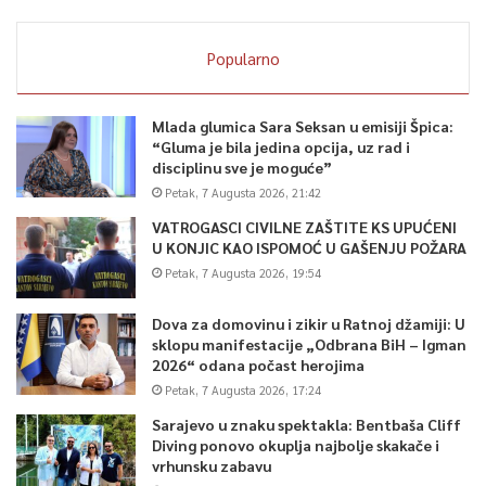
Popularno
Mlada glumica Sara Seksan u emisiji Špica:
“Gluma je bila jedina opcija, uz rad i
disciplinu sve je moguće”
Petak, 7 Augusta 2026, 21:42
VATROGASCI CIVILNE ZAŠTITE KS UPUĆENI
U KONJIC KAO ISPOMOĆ U GAŠENJU POŽARA
Petak, 7 Augusta 2026, 19:54
Dova za domovinu i zikir u Ratnoj džamiji: U
sklopu manifestacije „Odbrana BiH – Igman
2026“ odana počast herojima
Petak, 7 Augusta 2026, 17:24
Sarajevo u znaku spektakla: Bentbaša Cliff
Diving ponovo okuplja najbolje skakače i
vrhunsku zabavu