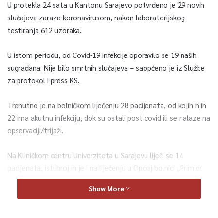
U protekla 24 sata u Kantonu Sarajevo potvrđeno je 29 novih
slučajeva zaraze koronavirusom, nakon laboratorijskog
testiranja 612 uzoraka.
U istom periodu, od Covid-19 infekcije oporavilo se 19 naših
sugrađana. Nije bilo smrtnih slučajeva – saopćeno je iz Službe
za protokol i press KS.
Trenutno je na bolničkom liječenju 28 pacijenata, od kojih njih
22 ima akutnu infekciju, dok su ostali post covid ili se nalaze na
opservaciji/trijaži.
Na Kliničkom centru Univerziteta u Sarajevu liječi se 14
pacijenata, isti broj ih je i na liječenju u Općoj bolnici „Prim.dr.
Abdulah Nakaš“.
Show More
Nema pacijenata na respiratoru, dok dva koriste kiseoničku
potporu disanju iznad 15 litara u minuti.