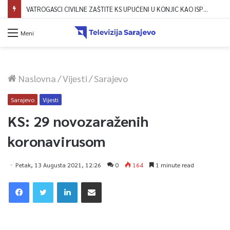
Meni
Naslovna
/
Vijesti
/
Sarajevo
Sarajevo
Vijesti
KS: 29 novozaraženih
koronavirusom
Petak, 13 Augusta 2021, 12:26
0
164
1 minute read