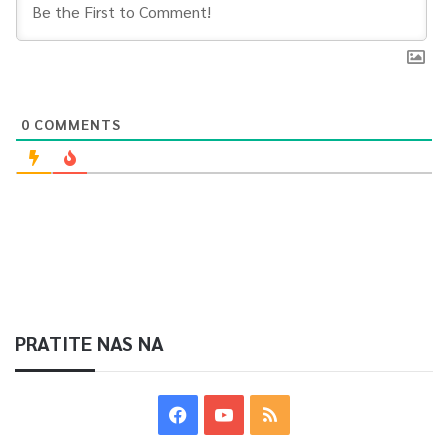
sebe – navodi se u saopćenju.
0
Article Rating
0
COMMENTS
PRATITE NAS NA