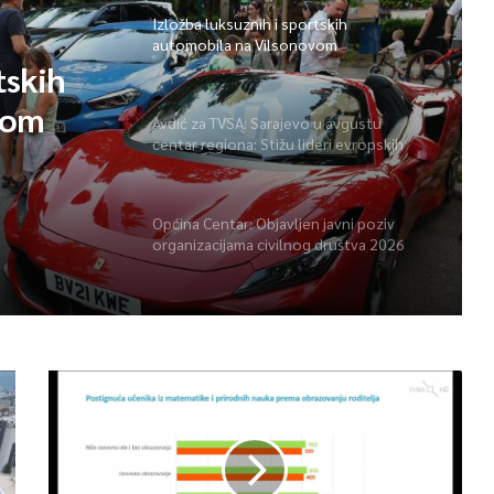
Izložba luksuznih i sportskih
automobila na Vilsonovom
tskih
vom
Avdić za TVSA: Sarajevo u avgustu
centar regiona: Stižu lideri evropskih
gradova
Općina Centar: Objavljen javni poziv
organizacijama civilnog društva 2026