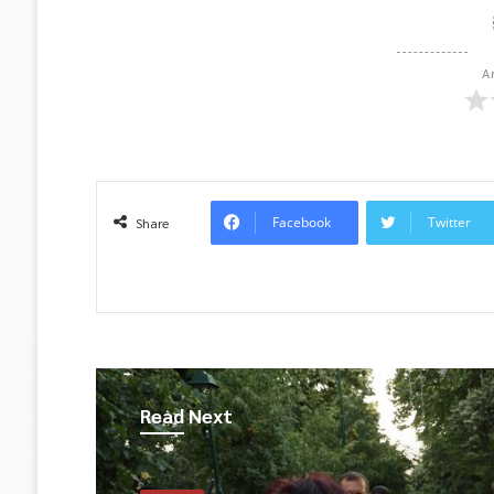
A
Facebook
Twitter
Share
Read Next