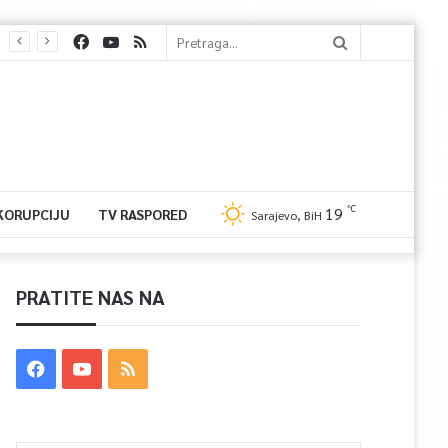
℃
19
 KORUPCIJU
TV RASPORED
Sarajevo, BiH
PRATITE NAS NA