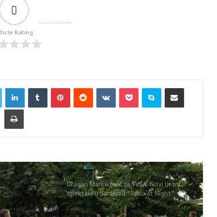
0
rticle Rating
Dragan Marinković za TVSA: Novi ljetni
spektakl u Sarajevu “Tabia at Night”