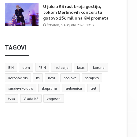
U julu u KS rast broja gostiju,
tokom Merlinovih koncerata
gotovo 156 miliona KM prometa
Četvrtak, 6 Augusta 2026, 19:37
TAGOVI
BiH
dom
FBiH
izolacija
kcus
korona
koronavirus
ks
novi
poplave
sarajevo
sarajevskojutro
skupstina
srebrenica
test
tvsa
Vlada KS
vogosca