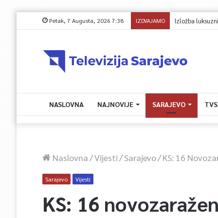
Petak, 7 Augusta, 2026 7:38
IZDVAJAMO
Izložba luksuzn
NASLOVNA
NAJNOVIJE
SARAJEVO
TVS
Naslovna
/
Vijesti
/
Sarajevo
/
KS: 16 Novoza
Sarajevo
Vijesti
KS: 16 novozaražen