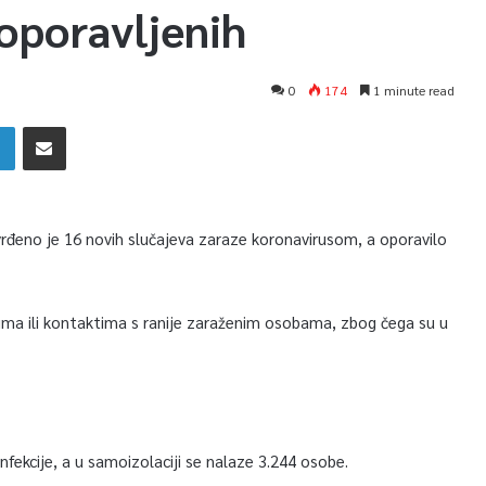
oporavljenih
0
174
1 minute read
rđeno je 16 novih slučajeva zaraze koronavirusom, a oporavilo
ima ili kontaktima s ranije zaraženim osobama, zbog čega su u
fekcije, a u samoizolaciji se nalaze 3.244 osobe.