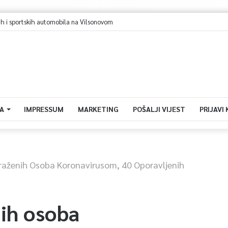
ih i sportskih automobila na Vilsonovom
A
IMPRESSUM
MARKETING
POŠALJI VIJEST
PRIJAVI
raženih Osoba Koronavirusom, 40 Oporavljenih
ih osoba