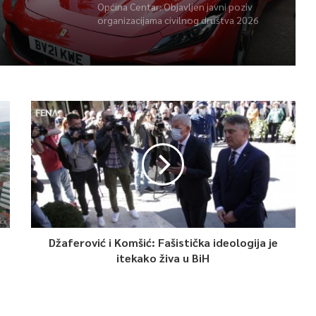
Općina Centar: Objavljen javni poziv
organizacijama civilnog društva 2026
Džaferović i Komšić: Fašistička ideologija je
itekako živa u BiH