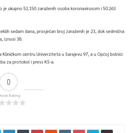
o je ukupno 52.150 zaraženih osoba koronavirusom i 50.263
klih sedam dana, prosječan broj zaraženih je 23, dok sedmična
, iznosi 38.
a Kliničkom centru Univerziteta u Sarajevu 97, a u Općoj bolnici
žba za protokol i press KS-a.
0
rticle Rating