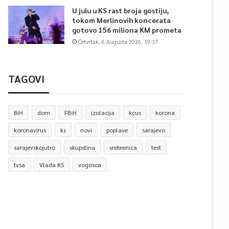
U julu u KS rast broja gostiju,
tokom Merlinovih koncerata
gotovo 156 miliona KM prometa
Četvrtak, 6 Augusta 2026, 19:37
TAGOVI
BiH
dom
FBiH
izolacija
kcus
korona
koronavirus
ks
novi
poplave
sarajevo
sarajevskojutro
skupstina
srebrenica
test
tvsa
Vlada KS
vogosca