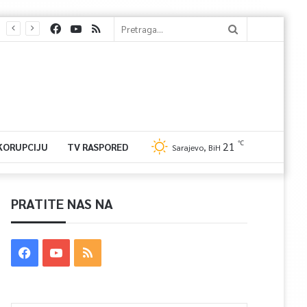
℃
21
 KORUPCIJU
TV RASPORED
Sarajevo, BiH
PRATITE NAS NA