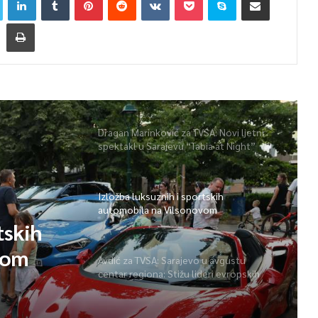
Dragan Marinković za TVSA: Novi ljetni
spektakl u Sarajevu “Tabia at Night”
Izložba luksuznih i sportskih
automobila na Vilsonovom
tskih
vom
Avdić za TVSA: Sarajevo u avgustu
centar regiona: Stižu lideri evropskih
gradova