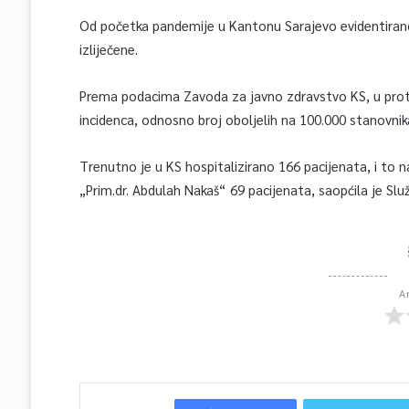
Od početka pandemije u Kantonu Sarajevo evidentiran
izliječene.
Prema podacima Zavoda za javno zdravstvo KS, u prote
incidenca, odnosno broj oboljelih na 100.000 stanovnika
Trenutno je u KS hospitalizirano 166 pacijenata, i to n
„Prim.dr. Abdulah Nakaš“ 69 pacijenata, saopćila je Slu
A