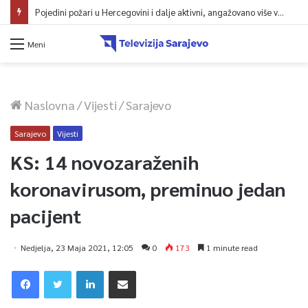
Pojedini požari u Hercegovini i dalje aktivni, angažovano više vatrogasaca i helikopter
Meni
Naslovna
/
Vijesti
/
Sarajevo
Sarajevo
Vijesti
KS: 14 novozaraženih
koronavirusom, preminuo jedan
pacijent
Nedjelja, 23 Maja 2021, 12:05
0
173
1 minute read