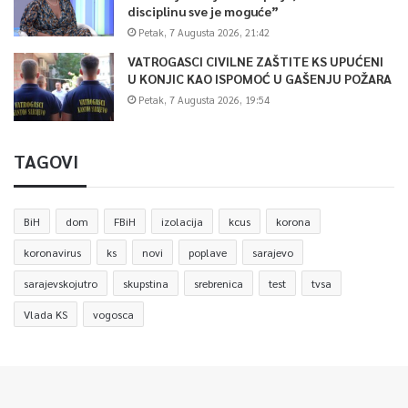
disciplinu sve je moguće”
Petak, 7 Augusta 2026, 21:42
VATROGASCI CIVILNE ZAŠTITE KS UPUĆENI
U KONJIC KAO ISPOMOĆ U GAŠENJU POŽARA
Petak, 7 Augusta 2026, 19:54
TAGOVI
BiH
dom
FBiH
izolacija
kcus
korona
koronavirus
ks
novi
poplave
sarajevo
sarajevskojutro
skupstina
srebrenica
test
tvsa
Vlada KS
vogosca