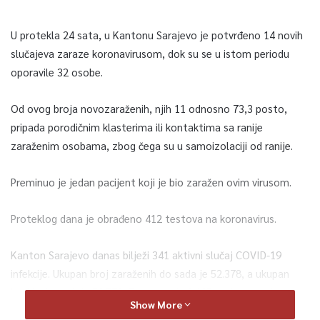
U protekla 24 sata, u Kantonu Sarajevo je potvrđeno 14 novih
slučajeva zaraze koronavirusom, dok su se u istom periodu
oporavile 32 osobe.
Od ovog broja novozaraženih, njih 11 odnosno 73,3 posto,
pripada porodičnim klasterima ili kontaktima sa ranije
zaraženim osobama, zbog čega su u samoizolaciji od ranije.
Preminuo je jedan pacijent koji je bio zaražen ovim virusom.
Proteklog dana je obrađeno 412 testova na koronavirus.
Kanton Sarajevo danas bilježi 341 aktivni slučaj COVID-19
infekcije. Ukupan broj zaraženih do sada je 52.378, a ukupan
broj izliječenih je 50.773. Trenutno je 3.105 naših sugrađana u
Show More
samoizolaciji.