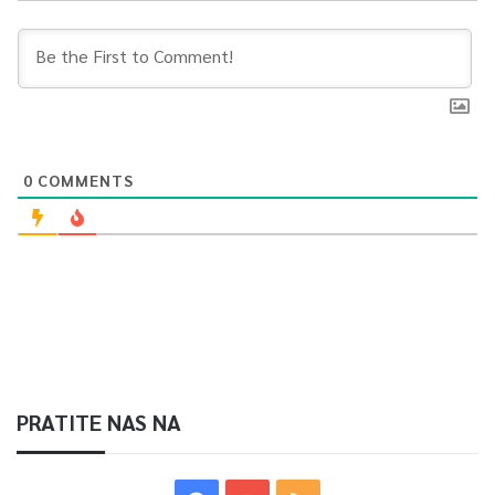
iz Službe za protokol i press KS.
0
Article Rating
0
COMMENTS
PRATITE NAS NA