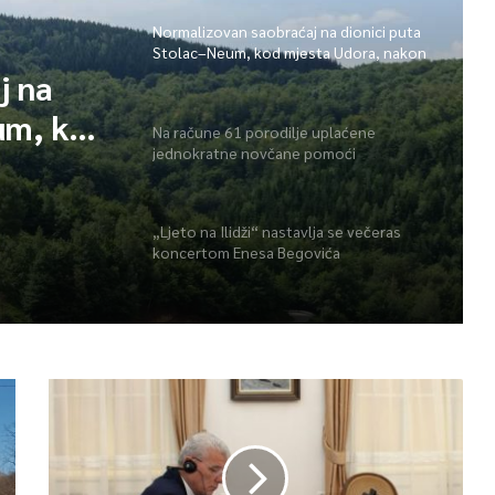
Normalizovan saobraćaj na dionici puta
Stolac–Neum, kod mjesta Udora, nakon
nezgode
j na
um, kod
Na račune 61 porodilje uplaćene
jednokratne novčane pomoći
ezgode
„Ljeto na Ilidži“ nastavlja se večeras
koncertom Enesa Begovića