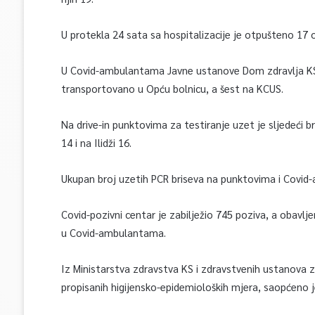
U protekla 24 sata sa hospitalizacije je otpušteno 17 
U Covid-ambulantama Javne ustanove Dom zdravlja KS 
transportovano u Opću bolnicu, a šest na KCUS.
Na drive-in punktovima za testiranje uzet je sljedeći 
14 i na Ilidži 16.
Ukupan broj uzetih PCR briseva na punktovima i Covid
Covid-pozivni centar je zabilježio 745 poziva, a obavl
u Covid-ambulantama.
Iz Ministarstva zdravstva KS i zdravstvenih ustanova 
propisanih higijensko-epidemioloških mjera, saopćeno j