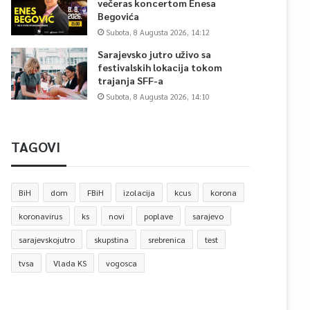
večeras koncertom Enesa
Begovića
Subota, 8 Augusta 2026, 14:12
Sarajevsko jutro uživo sa
festivalskih lokacija tokom
trajanja SFF-a
Subota, 8 Augusta 2026, 14:10
TAGOVI
BiH
dom
FBiH
izolacija
kcus
korona
koronavirus
ks
novi
poplave
sarajevo
sarajevskojutro
skupstina
srebrenica
test
tvsa
Vlada KS
vogosca