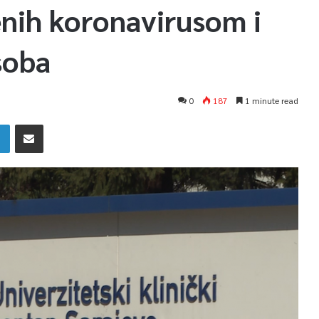
nih koronavirusom i
soba
0
187
1 minute read