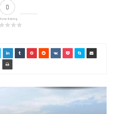
0
rticle Rating
Budite uz program TVSA i doživite
Sarajevo Film Festival iz prvog reda!