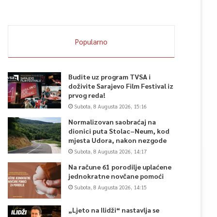
Popularno
Budite uz program TVSA i
doživite Sarajevo Film Festival iz
prvog reda!
Subota, 8 Augusta 2026, 15:16
Normalizovan saobraćaj na
dionici puta Stolac–Neum, kod
mjesta Udora, nakon nezgode
Subota, 8 Augusta 2026, 14:17
Na račune 61 porodilje uplaćene
jednokratne novčane pomoći
Subota, 8 Augusta 2026, 14:15
„Ljeto na Ilidži“ nastavlja se