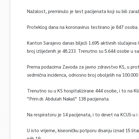
Nažalost, preminulo je šest pacijenata koji su bili zara
Proteklog dana na koronavirus testirano je 847 osoba.
Kanton Sarajevo danas bilježi 1.695 aktivnih slučajeva 
broj izliječenih je 48.233. Trenutno su 5.644 osobe u sa
Prema podacima Zavoda za javno zdravstvo KS, u prote
sedmična incidenca, odnosno broj oboljelih na 100.000 
Trenutno su u KS hospitalizirane 444 osobe, i to na Kl
“Prim.dr. Abdulah Nakaš“ 138 pacijenata.
Na respiratoru je 14 pacijenata, i to devet na KCUS-u i 
U isto vrijeme, kiseoničku potporu disanju iznad 15 lita
njih 19.