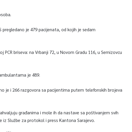
osoba.
pregledano je 479 pacijenata, od kojih je sedam
broj PCR briseva: na Vrbanji 72, u Novom Gradu 116, u Semizovcu
-ambulantama je 489.
jeno je i 266 razgovora sa pacijentima putem telefonskih brojeva
zahvaljuju građanima i mole ih da nastave sa poštivanjem svih
e iz Službe za protokol i press Kantona Sarajevo.