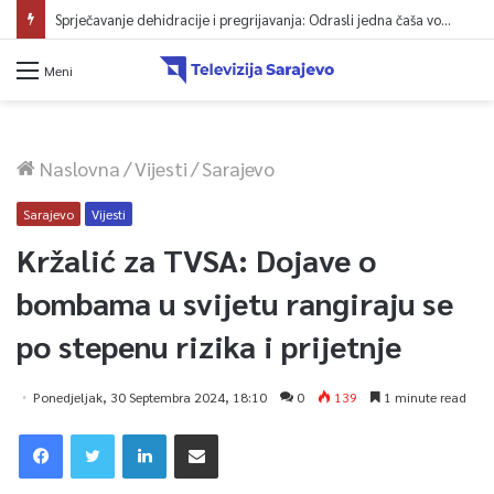
Sprječavanje dehidracije i pregrijavanja: Odrasli jedna čaša vode na sat vremena
Meni
Naslovna
/
Vijesti
/
Sarajevo
Sarajevo
Vijesti
Kržalić za TVSA: Dojave o
bombama u svijetu rangiraju se
po stepenu rizika i prijetnje
Ponedjeljak, 30 Septembra 2024, 18:10
0
139
1 minute read