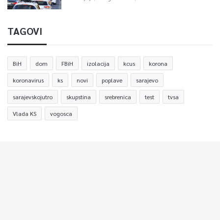
TAGOVI
BiH
dom
FBiH
izolacija
kcus
korona
koronavirus
ks
novi
poplave
sarajevo
sarajevskojutro
skupstina
srebrenica
test
tvsa
Vlada KS
vogosca