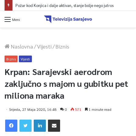
Požar kod Konjica i dalje aktivan, stanje bolje nego jutros
Meni
Naslovna
/
Vijesti
/
Biznis
Biznis
Vijesti
Krpan: Sarajevski aerodrom
zaključno s majom u gubitku pet
miliona maraka
Srijeda, 27 Maja 2020, 16:48
0
571
1 minute read