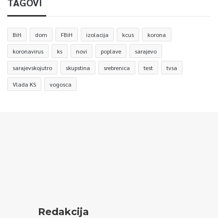
TAGOVI
BiH
dom
FBiH
izolacija
kcus
korona
koronavirus
ks
novi
poplave
sarajevo
sarajevskojutro
skupstina
srebrenica
test
tvsa
Vlada KS
vogosca
Redakcija