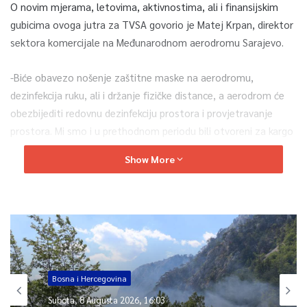
O novim mjerama, letovima, aktivnostima, ali i finansijskim
gubicima ovoga jutra za TVSA govorio je Matej Krpan, direktor
sektora komercijale na Međunarodnom aerodromu Sarajevo.
-Biće obavezo nošenje zaštitne maske na aerodromu,
dezinfekcija ruku, ali i držanje fizičke distance, a aerodrom će
obezbijediti redovnu dezinfekciju prostora i provjetravanje
prostora. Mi smo i u prethodnom periodu bili otvoreni za kargo
i humanitarne letove kako bi održali zračni most. Možemo reći
Show More
da je aerodrom bio žila kucavica za bosanskohercegovačko
društvo u cjelini.“, pojasnio je gost Sarajevskog Jutra
Matej
Krpan
, koji je kazao da aerodrom bilježi i finansijski gubitak
kao i pad broja putnika za skoro 70% u odnosu na prošlu
godinu.
Više saznajte u videu.
Bosna i Hercegovina
Subota, 8 Augusta 2026, 16:03