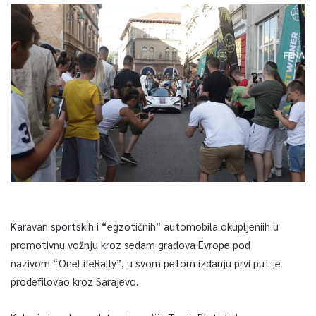
Karavan sportskih i “egzotičnih” automobila okupljeniih u
promotivnu vožnju kroz sedam gradova Evrope pod
nazivom “OneLifeRally”, u svom petom izdanju prvi put je
prodefilovao kroz Sarajevo.