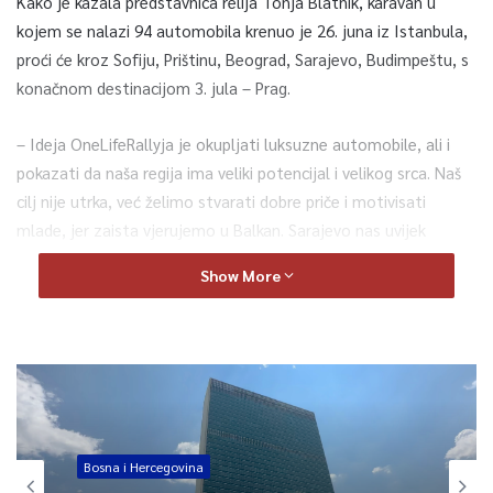
Kako je kazala predstavnica relija Tonja Blatnik, karavan u
kojem se nalazi 94 automobila krenuo je 26. juna iz Istanbula,
proći će kroz Sofiju, Prištinu, Beograd, Sarajevo, Budimpeštu, s
konačnom destinacijom 3. jula – Prag.
– Ideja OneLifeRallyja je okupljati luksuzne automobile, ali i
pokazati da naša regija ima veliki potencijal i velikog srca. Naš
cilj nije utrka, već želimo stvarati dobre priče i motivisati
mlade, jer zaista vjerujemo u Balkan. Sarajevo nas uvijek
dočeka otvorenih ruku, ali ove godine smo prvi put došli sa
Show More
automobilima. Kroz sedam dana 94 automobila proći će kroz
sedam država i preći 2.817 kilometara – kazala je Blatnik.
Ljubitelji superautomobila u glavnom gradu BiH mogli su vidjeti
automobile marke Ferrari, Lamborghini, Porsche, Bentley,
Maserati i drugih, rijetko viđenih u Bosni i Hercegovini, vrijednih i
po nekoliko stotina hiljada eura.
Bosna i Hercegovina