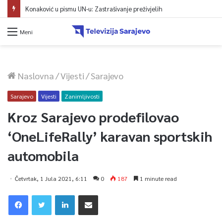
Konaković u pismu UN-u: Zastrašivanje preživjelih
Meni
Naslovna
/
Vijesti
/
Sarajevo
Sarajevo
Vijesti
Zanimljivosti
Kroz Sarajevo prodefilovao
‘OneLifeRally’ karavan sportskih
automobila
Četvrtak, 1 Jula 2021, 6:11
0
187
1 minute read