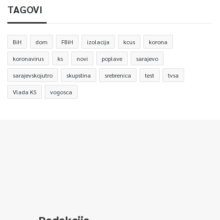
TAGOVI
BiH
dom
FBiH
izolacija
kcus
korona
koronavirus
ks
novi
poplave
sarajevo
sarajevskojutro
skupstina
srebrenica
test
tvsa
Vlada KS
vogosca