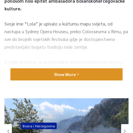
ponosom nosi epitet ambasadora bosanskohercegovačke
kulture.
Svoje ime “Lola” je upisalo u kulturnu mapu svijeta, od
nastupa u Sydney Opera Houseu, preko Colosseuma u Rimu, pa
sve do brojnih svjetskih festivala gdje je dostojanstveno
predstavljalo bogatu tradiciju naše zemlje.
U znak priznanja za dugogodišnji doprinos kulturnom životu i
promociji Kantona Sarajevo, ministar kulture i sporta KS Kenan
Show More
Magoda posjetio je “Lolu”. Tom prilikom, predstavljeni su
dijelovi bogatog repertoara koji odražavaju značajnu kulturnu
baštinu naše države.
“‘Lola’ je mnogo više od kulturno-umjetničkog društva, jer
njihova energija, mladalački duh i umjetnički izraz predstavljaju
najbolje što Bosna i Hercegovina ima da ponudi svijetu.
Bosna i Hercegovina
Posebno mi je zadovoljstvo što je upravo ovo društvo nosilac