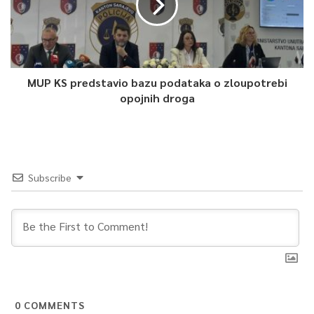
“Festival koji ‘Lola’ organizuje iz godine u godinu potvrđuje da
kultura ima moć povezivanja. Kroz igru i pjesmu, Sarajevo
iznova postaje grad mira, prijateljstva i zajedništva.
Ministarstvo kulture i sporta Kantona Sarajevo će i ubuduće
podržavati ovakve projekte koji spajaju ljude i čuvaju dušu naše
MUP KS predstavio bazu podataka o zloupotrebi
opojnih droga
zemlje”, poručio je ministar Magoda.
0
Subscribe
Article Rating
0
COMMENTS