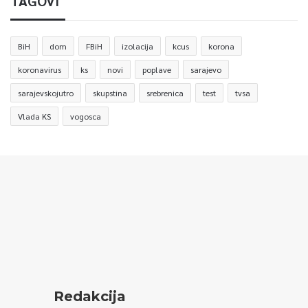
TAGOVI
BiH
dom
FBiH
izolacija
kcus
korona
koronavirus
ks
novi
poplave
sarajevo
sarajevskojutro
skupstina
srebrenica
test
tvsa
Vlada KS
vogosca
Redakcija