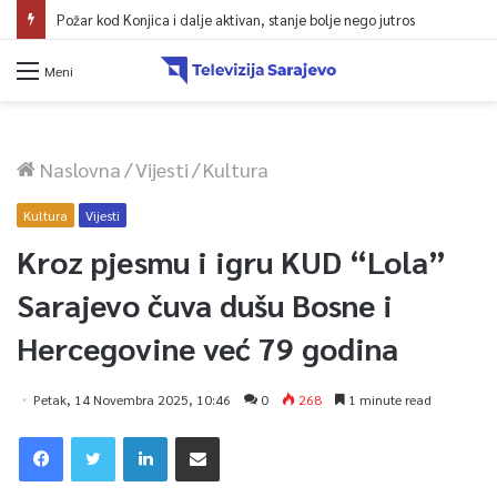
Požar kod Konjica i dalje aktivan, stanje bolje nego jutros
Meni
Naslovna
/
Vijesti
/
Kultura
Kultura
Vijesti
Kroz pjesmu i igru KUD “Lola”
Sarajevo čuva dušu Bosne i
Hercegovine već 79 godina
Petak, 14 Novembra 2025, 10:46
0
268
1 minute read