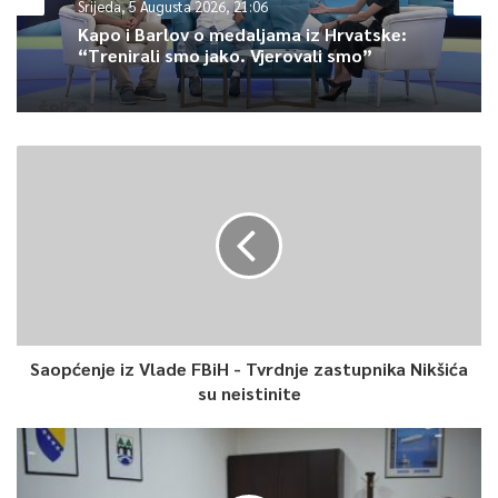
Srijeda, 5 Augusta 2026, 21:06
Kapo i Barlov o medaljama iz Hrvatske:
“Trenirali smo jako. Vjerovali smo”
0
Article Rating
Saopćenje iz Vlade FBiH - Tvrdnje zastupnika Nikšića
su neistinite