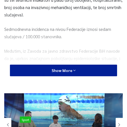
broj osoba na invazivnoj mehaničkoj ventilaciji, te broj smrtnih
slučajeva).
Sedmodnevna incidenca na nivou Federacije iznosi sedam
slučajeva / 100.000 stanovnika.
Međutim, iz Zavoda za javno zdravstvo Federacije BiH navode
da je, uprkos značajnom poboljšanju epidemiološke situacije, i
dalje potrebno pridržavanje higijensko-epidemioloških mjera, sa
Show More
ciljem sprečavanja daljnjeg prijenosa virusa u zajednici.
Također, podaci Zavoda za javno zdravstvo FBiH pokazuju da
su do sada u Federaciji BiH jednom dozom vakcinisane 136.774
osobe, a drugom dozom 55.232 osobe.
Prijedlog produženja mjera bit će dostavljen Vladi Federacije
Sport
BiH na usvajanje, saopćeno je iz kabineta ministra.