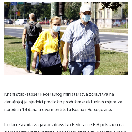
Krizni štab/stožer Federalnog ministarstva zdravstva na
današnjoj je sjednici predložio produženje aktuelnih mjera za
narednih 14 dana u ovom entitetu Bosne i Hercegovine.
Podaci Zavoda za javno zdravstvo Federacije BiH pokazuju da
su svi sedmični indikatori u padu (broj oboljelih, hospitaliziranih,