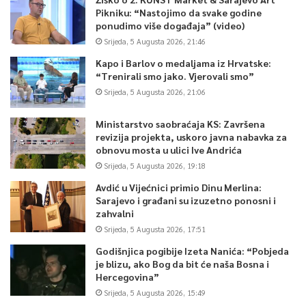
Pikniku: “Nastojimo da svake godine
ponudimo više događaja” (video)
Srijeda, 5 Augusta 2026, 21:46
Kapo i Barlov o medaljama iz Hrvatske:
“Trenirali smo jako. Vjerovali smo”
Srijeda, 5 Augusta 2026, 21:06
Ministarstvo saobraćaja KS: Završena
revizija projekta, uskoro javna nabavka za
obnovu mosta u ulici Ive Andrića
Srijeda, 5 Augusta 2026, 19:18
Avdić u Vijećnici primio Dinu Merlina:
Sarajevo i građani su izuzetno ponosni i
zahvalni
Srijeda, 5 Augusta 2026, 17:51
Godišnjica pogibije Izeta Nanića: “Pobjeda
je blizu, ako Bog da bit će naša Bosna i
Hercegovina”
Srijeda, 5 Augusta 2026, 15:49