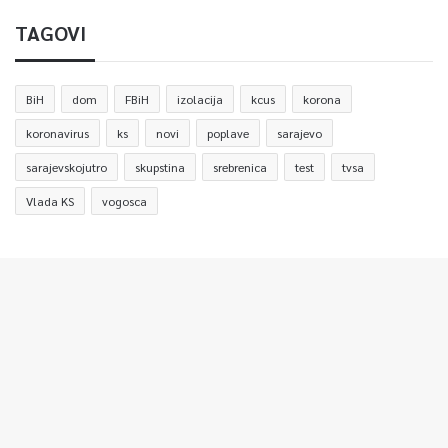
TAGOVI
BiH
dom
FBiH
izolacija
kcus
korona
koronavirus
ks
novi
poplave
sarajevo
sarajevskojutro
skupstina
srebrenica
test
tvsa
Vlada KS
vogosca