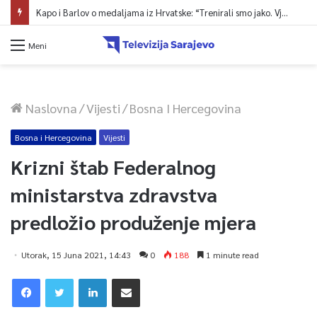
Kapo i Barlov o medaljama iz Hrvatske: “Trenirali smo jako. Vjerovali smo”
Meni
Naslovna
/
Vijesti
/
Bosna I Hercegovina
Bosna i Hercegovina
Vijesti
Krizni štab Federalnog
ministarstva zdravstva
predložio produženje mjera
Utorak, 15 Juna 2021, 14:43
0
188
1 minute read