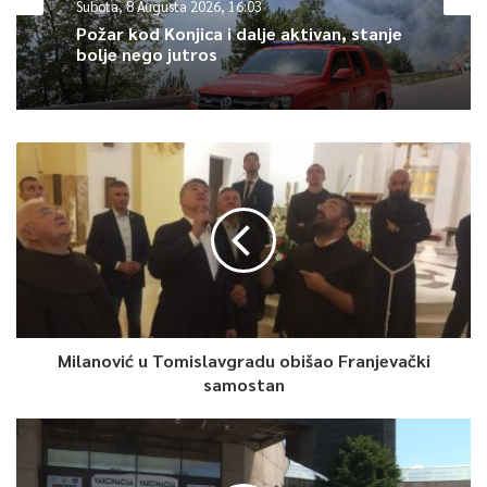
Subota, 8 Augusta 2026, 16:03
na usvajanje.
Požar kod Konjica i dalje aktivan, stanje
bolje nego jutros
0
Article Rating
Milanović u Tomislavgradu obišao Franjevački
samostan