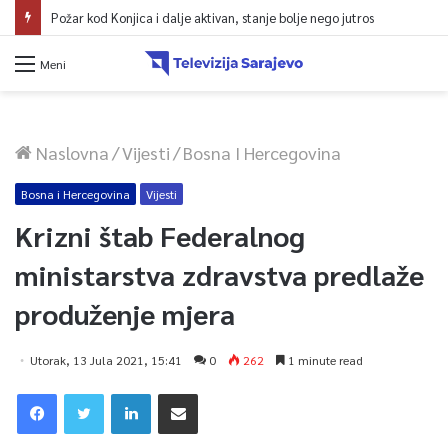
Požar kod Konjica i dalje aktivan, stanje bolje nego jutros
Meni
Naslovna
/
Vijesti
/
Bosna I Hercegovina
Bosna i Hercegovina
Vijesti
Krizni štab Federalnog
ministarstva zdravstva predlaže
produženje mjera
Utorak, 13 Jula 2021, 15:41
0
262
1 minute read