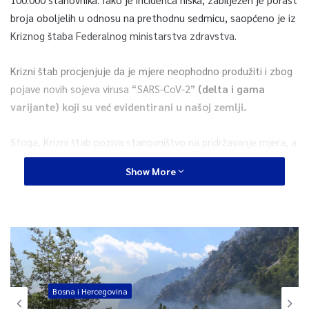
broja oboljelih u odnosu na prethodnu sedmicu, saopćeno je iz
Kriznog štaba Federalnog ministarstva zdravstva.
Krizni štab procjenjuje da je mjere neophodno produžiti i zbog
pojave novih sojeva virusa “SARS-CoV-2”
(delta i gama
varijante) koji su već evidentirani u našoj zemlji.
Stoga, Krizni štab poziva stanovništvo na pridržavanje mjera, a
nadležne kantonalne institucije na pojačan nadzor poštivanja
Show More
mjera.
Također, rizik predstavlja i povećan broj ulazaka turista u
zemlju tokom ljeta, te obilazak većeg broja destinacija, ali i
činjenica da za ulazak u zemlju državljana BiH i susjednih
zemalja nije potreban negativan test.
Bosna i Hercegovina
Prijedlog produženja mjera biće dostavljen Vladi Federacije BiH