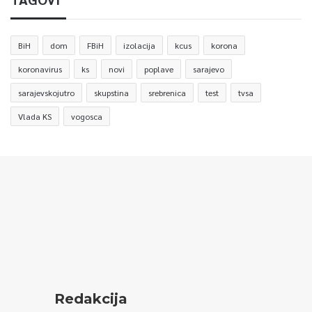
BiH
dom
FBiH
izolacija
kcus
korona
koronavirus
ks
novi
poplave
sarajevo
sarajevskojutro
skupstina
srebrenica
test
tvsa
Vlada KS
vogosca
Redakcija