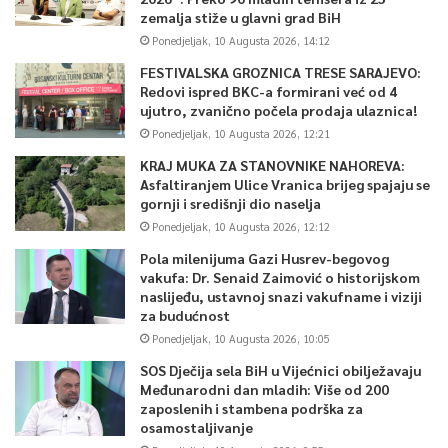
zemalja stiže u glavni grad BiH
Ponedjeljak, 10 Augusta 2026, 14:12
FESTIVALSKA GROZNICA TRESE SARAJEVO:
Redovi ispred BKC-a formirani već od 4
ujutro, zvanično počela prodaja ulaznica!
Ponedjeljak, 10 Augusta 2026, 12:21
KRAJ MUKA ZA STANOVNIKE NAHOREVA:
Asfaltiranjem Ulice Vranica brijeg spajaju se
gornji i središnji dio naselja
Ponedjeljak, 10 Augusta 2026, 12:12
Pola milenijuma Gazi Husrev-begovog
vakufa: Dr. Senaid Zaimović o historijskom
naslijeđu, ustavnoj snazi vakufname i viziji
za budućnost
Ponedjeljak, 10 Augusta 2026, 10:05
SOS Dječija sela BiH u Vijećnici obilježavaju
Međunarodni dan mladih: Više od 200
zaposlenih i stambena podrška za
osamostaljivanje