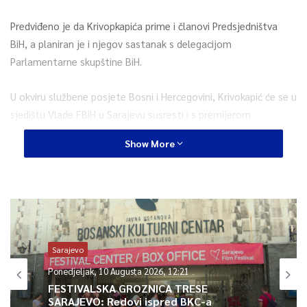
Predviđeno je da Krivopkapića prime i članovi Predsjedništva
BiH, a planiran je i njegov sastanak s delegacijom
Parlamentarne skupštine BiH.
U okviru službene posjete Bosni i Hercegovini, Krivokapić će se u
sjedištu Vlade FBiH u Sarajevu susresti i s premijerom
Federacije BiH Fadilom Novalićem.
Show More
0
Article Rating
Sarajevo
Ponedjeljak, 10 Augusta 2026, 12:21
FESTIVALSKA GROZNICA TRESE
SARAJEVO: Redovi ispred BKC-a