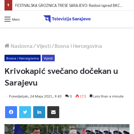
FESTIVALSKA GROZNICA TRESE SARAJEVO: Redovi ispred BKC-a formirani već od 4 ujutro, zvanično počela prodaja ulaznica!
Meni
Naslovna
/
Vijesti
/
Bosna I Hercegovina
Bosna i Hercegovina
Vijesti
Krivokapić svečano dočekan u
Sarajevu
Ponedjeljak, 24 Maja 2021, 9:43
0
172
Less than a minute