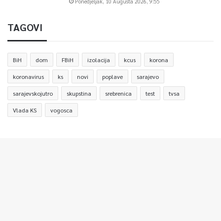
Ponedjeljak, 10 Augusta 2026, 9:55
TAGOVI
BiH
dom
FBiH
izolacija
kcus
korona
koronavirus
ks
novi
poplave
sarajevo
sarajevskojutro
skupstina
srebrenica
test
tvsa
Vlada KS
vogosca