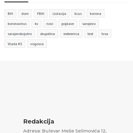
BiH
dom
FBiH
izolacija
kcus
korona
koronavirus
ks
novi
poplave
sarajevo
sarajevskojutro
skupstina
srebrenica
test
tvsa
Vlada KS
vogosca
Redakcija
Adresa: Bulevar Meše Selimovića 12,