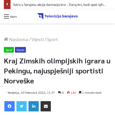
Sutra u Sarajevu akcija darivanja krvi – Daruj krv, budi opet njihov heroj
Meni
Naslovna
/
Vijesti
/
Sport
Sport
Vijesti
Kraj Zimskih olimpijskih igrara u
Pekingu, najuspješniji sportisti
Norveške
Nedjelja, 20 Februara 2022, 11:37
0
140
1 minute read