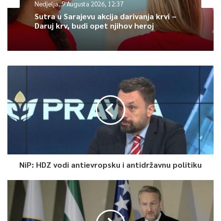
Nedjelja, 9 Augusta 2026, 12:37
Na ceremonji svačanog zatvaranja govorit će i predsjednici
Sutra u Sarajevu akcija darivanja krvi –
Kine i MOK-a Xi Jinping i Thomas Bach, te predsjednik
Daruj krv, budi opet njihov heroj
Organizacionog komiteta Cai Qi.
Naredne Zimske olimpijske igre bit će održane 2026. godine u
Italiji, u Milanu i Cortini D’Ampezzo.
ZOI PEKING 2022
0
Article Rating
NiP: HDZ vodi antievropsku i antidržavnu politiku