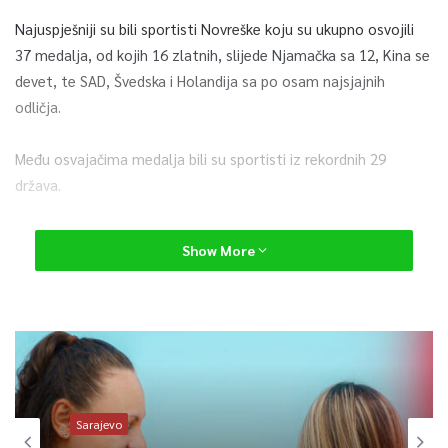
Najuspješniji su bili sportisti Novreške koju su ukupno osvojili
37 medalja, od kojih 16 zlatnih, slijede Njamačka sa 12, Kina se
devet, te SAD, Švedska i Holandija sa po osam najsjajnih
odličja.
Među osvajačima medalja bili su sportisti iz rekordnih 29
država.
Junak ovogodišnjih igara je Norveški biatlonac Johannes
Show More
Thingnes Bo sa osvjenih pet medlja, četiri zlata i jednom
bronzom.
Od šest bosanskohercegovačkih predstavnika u Pekingu najbolji
plasmane zabilježila je 22-godišnja Visočanka Elvedina
Muzaferija, koja je zauzela 25. mjesto u disciplini Super-G i Emir
Lokmić sa 27. mjestom u slalomu.
Sarajevo