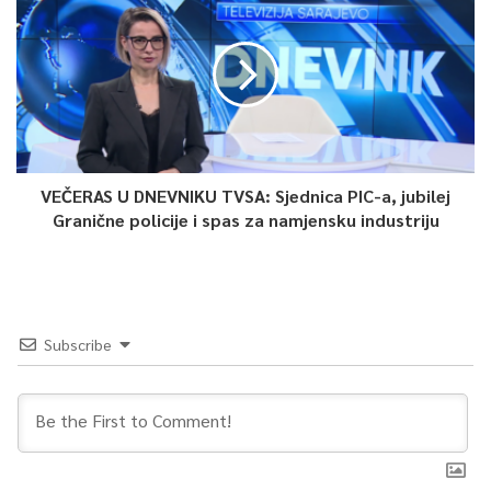
Najveći iskorak napravljen je na polju testiranja vozača na
prisustvo opojnih droga. Ranije je ovaj segment bio podložan
ogromnim manipulacijama jer su vozači masovno odbijali
testiranje, birajući radije manju kaznu.
Pogledajte nevjerovatnu razliku u brojkama koja pokazuje kako
VEČERAS U DNEVNIKU TVSA: Sjednica PIC-a, jubilej
novi zakon već u prvim satima “trenira strogoću”:
Granične policije i spas za namjensku industriju
Period i
Pozitivni
Odbili
Kontrolisano/Testirano
statistika
na drogu
testiranj
Subscribe
Cijela
Čak 1.07
2025.
Samo 27 testiranih
22 vozača
vozača!
godina
U
8 vozača
NULA (0)
posljednja
11 kontrolisanih
(3