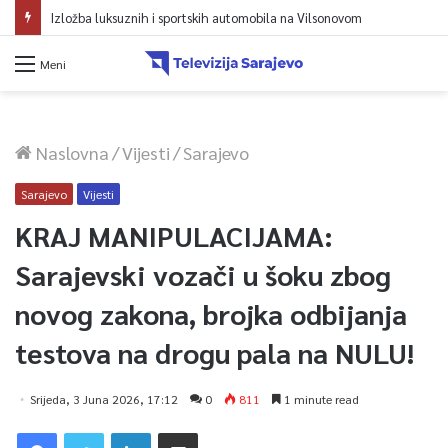
Avdić za TVSA: Sarajevo u avgustu centar regiona: Stižu lideri evropskih gradova
Meni
Naslovna
/
Vijesti
/
Sarajevo
Sarajevo
Vijesti
KRAJ MANIPULACIJAMA:
Sarajevski vozači u šoku zbog
novog zakona, brojka odbijanja
testova na drogu pala na NULU!
Srijeda, 3 Juna 2026, 17:12
0
811
1 minute read