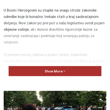
U Bosni i Hercegovini su stupile na snagu strože zakonske
odredbe koje bi konačno trebale stati u kraj saobraćajnom
divljanju. Novi zakon po prvi put u našu legislativu uvodi pojam
objesne vožnje
, ali i donosi drastično rigoroznije kazne za
ometanje saobraćaja i prekršaje koji smanjuju pažnju za
volanom.
O primjeni novog zakona u praksi i prvim, šokantnim
rezultatima sa terena u Kantonu Sarajevo, za Špicu je govorio
ministar unutrašnjih poslova KS,
Admir Katica
.
Show More
“Željeli smo da naš rad ne liči na Sizifov posao – da čovjeka
kojeg zateknete u alkoholisanom stanju već sutradan ponovo
vidite za volanom jer ga blaga sankcija nije odvratila od
prekršaja”, pojašnjava ministar Katica.