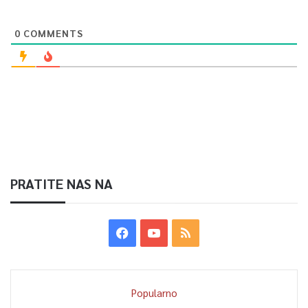
vozača
24
negativna)
0
COMMENTS
“Ono što je najvažniji podatak – niko u ovom slučaju nije odbio
testiranje. To jasno pokazuje koliki uticaj nove, oštrije
zakonske mjere imaju na učesnike u saobraćaju i koliko su
preventivno djelovale već u prvim danima primjene”, zaključio
je ministar Katica.
PRATITE NAS NA
Popularno