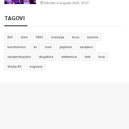
Četvrtak, 6 Augusta 2026, 19:37
TAGOVI
BiH
dom
FBiH
izolacija
kcus
korona
koronavirus
ks
novi
poplave
sarajevo
sarajevskojutro
skupstina
srebrenica
test
tvsa
Vlada KS
vogosca