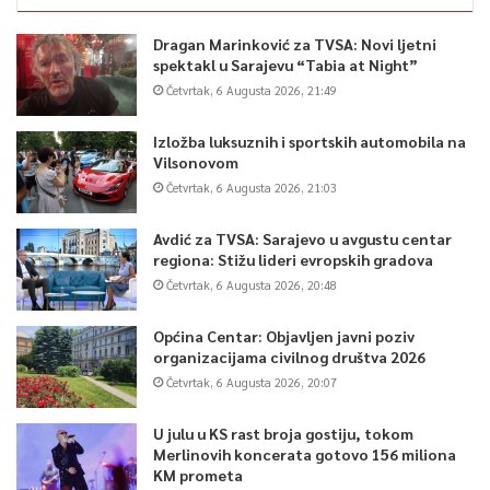
Dragan Marinković za TVSA: Novi ljetni
spektakl u Sarajevu “Tabia at Night”
0
Četvrtak, 6 Augusta 2026, 21:49
Article Rating
Izložba luksuznih i sportskih automobila na
Vilsonovom
Četvrtak, 6 Augusta 2026, 21:03
Avdić za TVSA: Sarajevo u avgustu centar
regiona: Stižu lideri evropskih gradova
Četvrtak, 6 Augusta 2026, 20:48
Općina Centar: Objavljen javni poziv
organizacijama civilnog društva 2026
Četvrtak, 6 Augusta 2026, 20:07
U julu u KS rast broja gostiju, tokom
Merlinovih koncerata gotovo 156 miliona
KM prometa